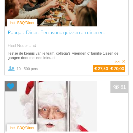
Incl. BBQ/Diner
Pubquiz Diner: Een avond quizzen en dineren.
Heel Nederland
Test je de kennis van je team, collega's, vrienden of familie tussen de
gangen door met een interact...
incl.
€ 27,50
€ 70,00
10 - 500 pers.
61
Incl. BBQ/Diner