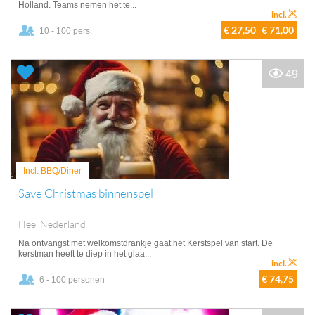
Holland. Teams nemen het te...
incl.
€ 27,50
€ 71,00
10 - 100 pers.
49
Incl. BBQ/Diner
Save Christmas binnenspel
Heel Nederland
Na ontvangst met welkomstdrankje gaat het Kerstspel van start. De
kerstman heeft te diep in het glaa...
incl.
€ 74,75
6 - 100 personen