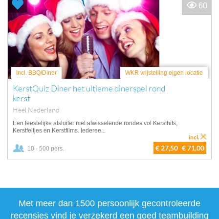
60
Incl. BBQ/Diner
WKR vrijstelling eigen locatie
KerstQuiz Diner het ultieme dinerspel rond
kerst
Heel Nederland
Een feestelijke afsluiter met afwisselende rondes vol Kersthits,
Kerstfeitjes en Kerstfilms. Iederee...
incl.
€ 27,50
€ 71,00
10 - 500 pers.
Met meer dan 1500 persoonlijk gecontroleerde
recensies vind je verzekerd een goed teambuilding