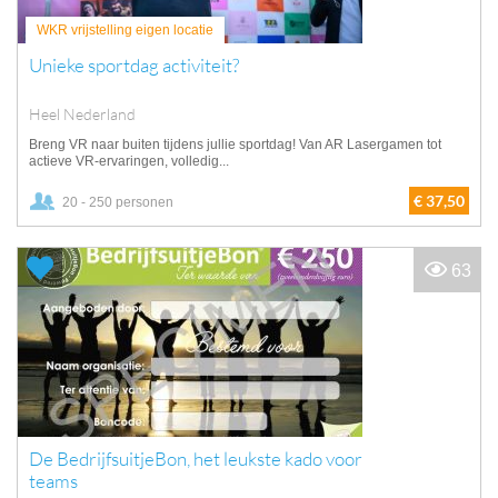
WKR vrijstelling eigen locatie
Unieke sportdag activiteit?
Heel Nederland
Breng VR naar buiten tijdens jullie sportdag! Van AR Lasergamen tot
actieve VR-ervaringen, volledig...
€ 37,50
20 - 250 personen
63
De BedrijfsuitjeBon, het leukste kado voor
teams