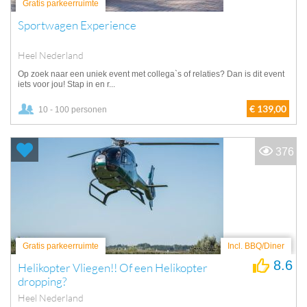
Gratis parkeerruimte
Sportwagen Experience
Heel Nederland
Op zoek naar een uniek event met collega`s of relaties? Dan is dit event
iets voor jou! Stap in en r...
€ 139,00
10 - 100 personen
376
Gratis parkeerruimte
Incl. BBQ/Diner
8.6
Helikopter Vliegen!! Of een Helikopter
dropping?
Heel Nederland