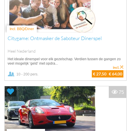
Incl. BBQ/Diner
Citygame: Ontmasker de Saboteur Dinerspel
Heel Nederland
Het ideale dinerspel voor elk gezelschap. Verdien tussen de gangen zo
veel mogelijk ‘geld’ met opdra...
incl.
€ 27,50
€ 64,00
10 - 200 pers.
75