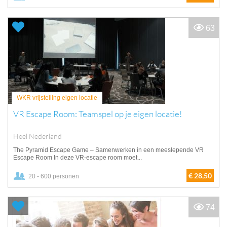
63
WKR vrijstelling eigen locatie
VR Escape Room: Teamspel op je eigen locatie!
Heel Nederland
The Pyramid Escape Game – Samenwerken in een meeslepende VR
Escape Room In deze VR-escape room moet...
€ 28,50
20 - 600 personen
74