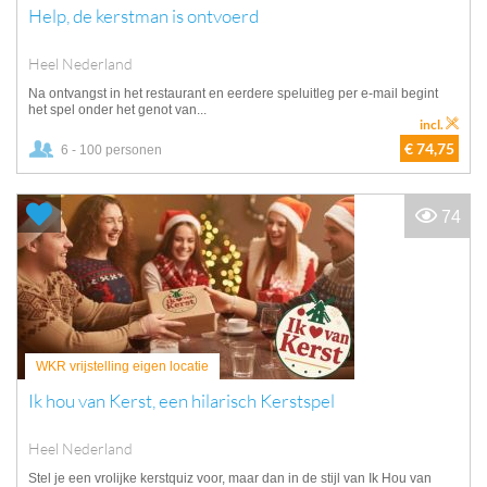
Help, de kerstman is ontvoerd
Heel Nederland
Na ontvangst in het restaurant en eerdere speluitleg per e-mail begint
het spel onder het genot van...
incl.
€ 74,75
6 - 100 personen
74
WKR vrijstelling eigen locatie
Ik hou van Kerst, een hilarisch Kerstspel
Heel Nederland
Stel je een vrolijke kerstquiz voor, maar dan in de stijl van Ik Hou van