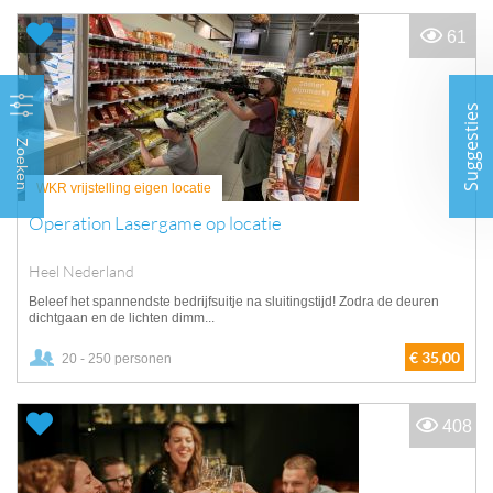
61
Suggesties
Zoeken
WKR vrijstelling eigen locatie
Operation Lasergame op locatie
Heel Nederland
Beleef het spannendste bedrijfsuitje na sluitingstijd! Zodra de deuren
dichtgaan en de lichten dimm...
€ 35,00
20 - 250 personen
408