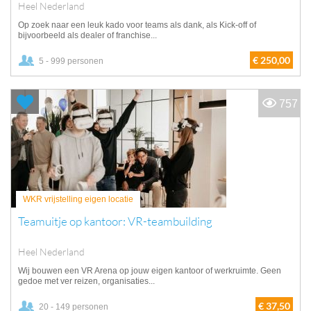
Heel Nederland
Op zoek naar een leuk kado voor teams als dank, als Kick-off of
bijvoorbeeld als dealer of franchise...
€ 250,00
5 - 999 personen
757
WKR vrijstelling eigen locatie
Teamuitje op kantoor: VR-teambuilding
Heel Nederland
Wij bouwen een VR Arena op jouw eigen kantoor of werkruimte. Geen
gedoe met ver reizen, organisaties...
€ 37,50
20 - 149 personen