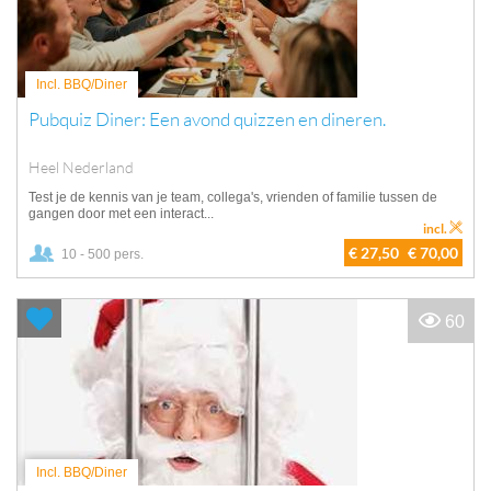
Incl. BBQ/Diner
Pubquiz Diner: Een avond quizzen en dineren.
Heel Nederland
Test je de kennis van je team, collega's, vrienden of familie tussen de
gangen door met een interact...
incl.
€ 27,50
€ 70,00
10 - 500 pers.
60
Incl. BBQ/Diner