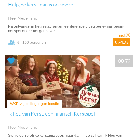
Help, de kerstman is ontvoerd
Heel Nederland
Na ontvangst in het restaurant en eerdere speluitleg per e-mail begint
het spel onder het genot van...
incl.
€ 74,75
6 - 100 personen
73
WKR vrijstelling eigen locatie
Ik hou van Kerst, een hilarisch Kerstspel
Heel Nederland
Stel je een vrolijke kerstquiz voor, maar dan in de stijl van Ik Hou van