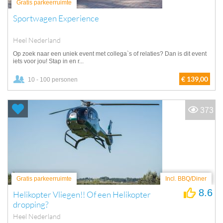
Gratis parkeerruimte
Sportwagen Experience
Heel Nederland
Op zoek naar een uniek event met collega`s of relaties? Dan is dit event
iets voor jou! Stap in en r...
€ 139,00
10 - 100 personen
373
Gratis parkeerruimte
Incl. BBQ/Diner
8.6
Helikopter Vliegen!! Of een Helikopter
dropping?
Heel Nederland