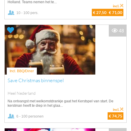
Holland. Teams nemen het te...
incl.
€ 27,50
€ 71,00
10 - 100 pers.
48
Incl. BBQ/Diner
Save Christmas binnenspel
Heel Nederland
Na ontvangst met welkomstdrankje gaat het Kerstspel van start. De
kerstman heeft te diep in het glaa...
incl.
€ 74,75
6 - 100 personen