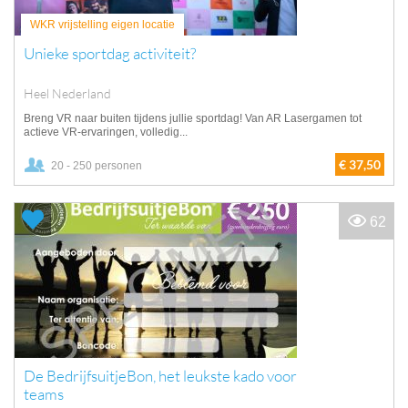
WKR vrijstelling eigen locatie
Unieke sportdag activiteit?
Heel Nederland
Breng VR naar buiten tijdens jullie sportdag! Van AR Lasergamen tot
actieve VR-ervaringen, volledig...
€ 37,50
20 - 250 personen
62
De BedrijfsuitjeBon, het leukste kado voor
teams