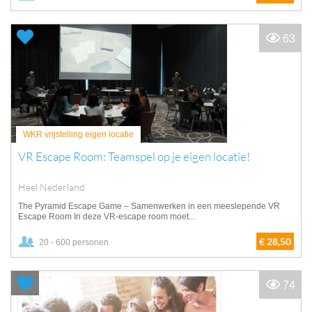
63
WKR vrijstelling eigen locatie
VR Escape Room: Teamspel op je eigen locatie!
Heel Nederland
The Pyramid Escape Game – Samenwerken in een meeslepende VR
Escape Room In deze VR-escape room moet...
€ 28,50
20 - 600 personen
74