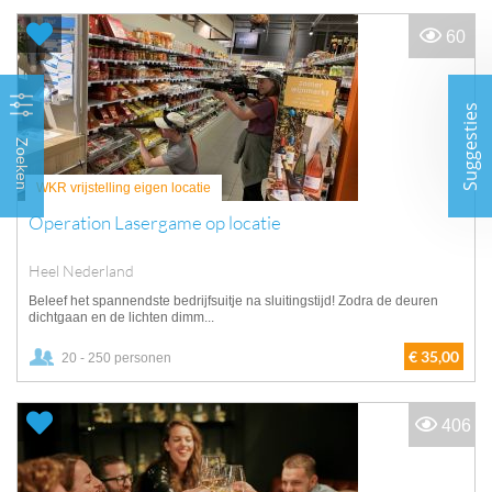
60
Suggesties
Zoeken
WKR vrijstelling eigen locatie
Operation Lasergame op locatie
Heel Nederland
Beleef het spannendste bedrijfsuitje na sluitingstijd! Zodra de deuren
dichtgaan en de lichten dimm...
€ 35,00
20 - 250 personen
406