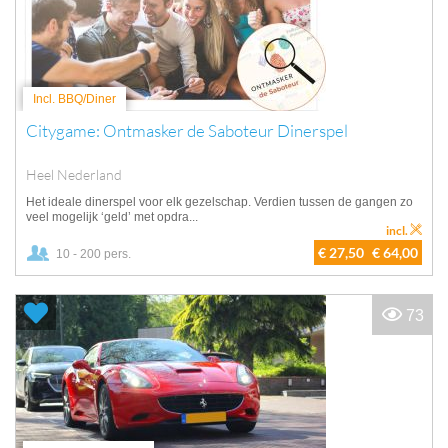
Incl. BBQ/Diner
Citygame: Ontmasker de Saboteur Dinerspel
Heel Nederland
Het ideale dinerspel voor elk gezelschap. Verdien tussen de gangen zo
veel mogelijk ‘geld’ met opdra...
incl.
€ 27,50
€ 64,00
10 - 200 pers.
73