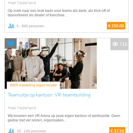
Heel Nederland
Op zoek naar een leuk kado voor teams als dank, als Kick-off of
bijvoorbeeld als dealer of franchise...
€ 250,00
5 - 999 personen
716
WKR vrijstelling eigen locatie
Teamuitje op kantoor: VR-teambuilding
Heel Nederland
Wij bouwen een VR Arena op jouw eigen kantoor of werkruimte. Geen
gedoe met ver reizen, organisaties...
€ 37,50
20 - 149 personen