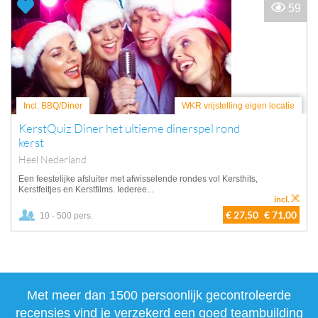
59
Incl. BBQ/Diner
WKR vrijstelling eigen locatie
KerstQuiz Diner het ultieme dinerspel rond
kerst
Heel Nederland
Een feestelijke afsluiter met afwisselende rondes vol Kersthits,
Kerstfeitjes en Kerstfilms. Iederee...
incl.
€ 27,50
€ 71,00
10 - 500 pers.
Met meer dan 1500 persoonlijk gecontroleerde
recensies vind je verzekerd een goed teambuilding