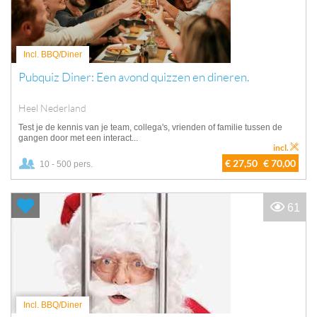
Incl. BBQ/Diner
Pubquiz Diner: Een avond quizzen en dineren.
Heel Nederland
Test je de kennis van je team, collega's, vrienden of familie tussen de
gangen door met een interact...
incl.
€ 27,50
€ 70,00
10 - 500 pers.
61
Incl. BBQ/Diner