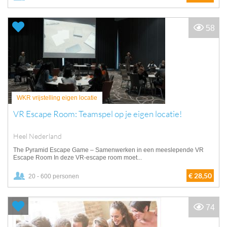
58
WKR vrijstelling eigen locatie
VR Escape Room: Teamspel op je eigen locatie!
Heel Nederland
The Pyramid Escape Game – Samenwerken in een meeslepende VR
Escape Room In deze VR-escape room moet...
€ 28,50
20 - 600 personen
74