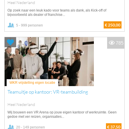
Heel Nederland
Op zoek naar een leuk kado voor teams als dank, als Kick-off of
bijvoorbeeld als dealer of franchise...
€ 250,00
5 - 999 personen
785
WKR vrijstelling eigen locatie
Teamuitje op kantoor: VR-teambuilding
Heel Nederland
Wij bouwen een VR Arena op jouw eigen kantoor of werkruimte. Geen
gedoe met ver reizen, organisaties...
€ 37,50
20 - 149 personen