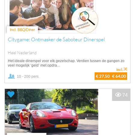
Incl. BBQ/Diner
Citygame: Ontmasker de Saboteur Dinerspel
Heel Nederland
Het ideale dinerspel voor elk gezelschap. Verdien tussen de gangen zo
veel mogelijk ‘geld’ met opdra...
incl.
€ 27,50
€ 64,00
10 - 200 pers.
74