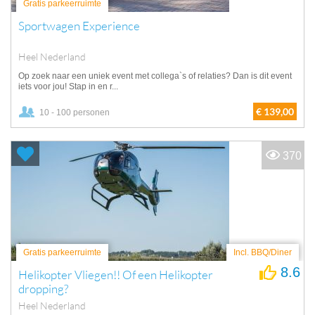
Gratis parkeerruimte
Sportwagen Experience
Heel Nederland
Op zoek naar een uniek event met collega`s of relaties? Dan is dit event
iets voor jou! Stap in en r...
€ 139,00
10 - 100 personen
370
Gratis parkeerruimte
Incl. BBQ/Diner
8.6
Helikopter Vliegen!! Of een Helikopter
dropping?
Heel Nederland