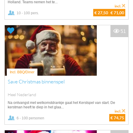
Holland. Teams nemen het te...
incl.
€ 27,50
€ 71,00
10 - 100 pers.
51
Incl. BBQ/Diner
Save Christmas binnenspel
Heel Nederland
Na ontvangst met welkomstdrankje gaat het Kerstspel van start. De
kerstman heeft te diep in het glaa...
incl.
€ 74,75
6 - 100 personen