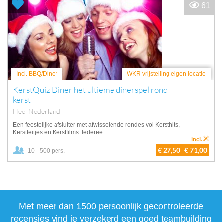
61
Incl. BBQ/Diner
WKR vrijstelling eigen locatie
KerstQuiz Diner het ultieme dinerspel rond
kerst
Heel Nederland
Een feestelijke afsluiter met afwisselende rondes vol Kersthits,
Kerstfeitjes en Kerstfilms. Iederee...
incl.
€ 27,50
€ 71,00
10 - 500 pers.
Met meer dan 1500 persoonlijk gecontroleerde
recensies vind je verzekerd een goed teambuilding