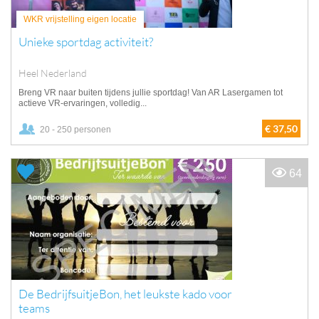
WKR vrijstelling eigen locatie
Unieke sportdag activiteit?
Heel Nederland
Breng VR naar buiten tijdens jullie sportdag! Van AR Lasergamen tot
actieve VR-ervaringen, volledig...
€ 37,50
20 - 250 personen
64
De BedrijfsuitjeBon, het leukste kado voor
teams