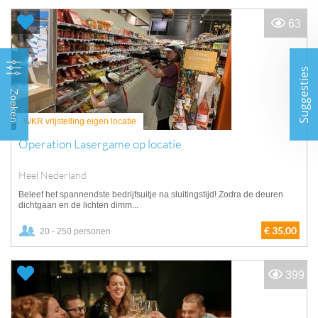
63
Suggesties
Zoeken
WKR vrijstelling eigen locatie
Operation Lasergame op locatie
Heel Nederland
Beleef het spannendste bedrijfsuitje na sluitingstijd! Zodra de deuren
dichtgaan en de lichten dimm...
€ 35,00
20 - 250 personen
399