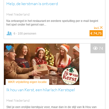
Help, de kerstman is ontvoerd
Heel Nederland
Na ontvangst in het restaurant en eerdere speluitleg per e-mail begint
het spel onder het genot van...
incl.
€ 74,75
6 - 100 personen
74
WKR vrijstelling eigen locatie
Ik hou van Kerst, een hilarisch Kerstspel
Heel Nederland
Stel je een vrolijke kerstquiz voor, maar dan in de stijl van Ik Hou van