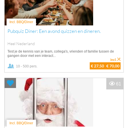
Incl. BBQ/Diner
Pubquiz Diner: Een avond quizzen en dineren.
Heel Nederland
Test je de kennis van je team, collega's, vrienden of familie tussen de
gangen door met een interact...
incl.
€ 27,50
€ 70,00
10 - 500 pers.
61
Incl. BBQ/Diner