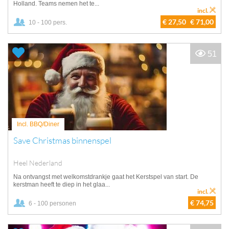
Holland. Teams nemen het te...
incl.
€ 27,50
€ 71,00
10 - 100 pers.
51
Incl. BBQ/Diner
Save Christmas binnenspel
Heel Nederland
Na ontvangst met welkomstdrankje gaat het Kerstspel van start. De
kerstman heeft te diep in het glaa...
incl.
€ 74,75
6 - 100 personen