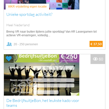
WKR vrijstelling eigen locatie
Unieke sportdag activiteit?
Heel Nederland
Breng VR naar buiten tijdens jullie sportdag! Van AR Lasergamen tot
actieve VR-ervaringen, volledig...
€ 37,50
20 - 250 personen
60
De BedrijfsuitjeBon, het leukste kado voor
teams