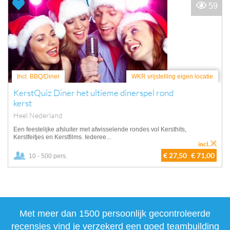
59
Incl. BBQ/Diner
WKR vrijstelling eigen locatie
KerstQuiz Diner het ultieme dinerspel rond
kerst
Heel Nederland
Een feestelijke afsluiter met afwisselende rondes vol Kersthits,
Kerstfeitjes en Kerstfilms. Iederee...
incl.
€ 27,50
€ 71,00
10 - 500 pers.
Met meer dan 1500 persoonlijk gecontroleerde
recensies vind je verzekerd een goed teambuilding