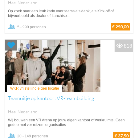
Heel Nederland
Op zoek naar een leuk kado voor teams als dank, als Kick-off of
bijvoorbeeld als dealer of franchise...
€ 250,00
5 - 999 personen
818
WKR vrijstelling eigen locatie
Teamuitje op kantoor: VR-teambuilding
Heel Nederland
Wij bouwen een VR Arena op jouw eigen kantoor of werkruimte. Geen
gedoe met ver reizen, organisaties...
€ 37,50
20 - 149 personen