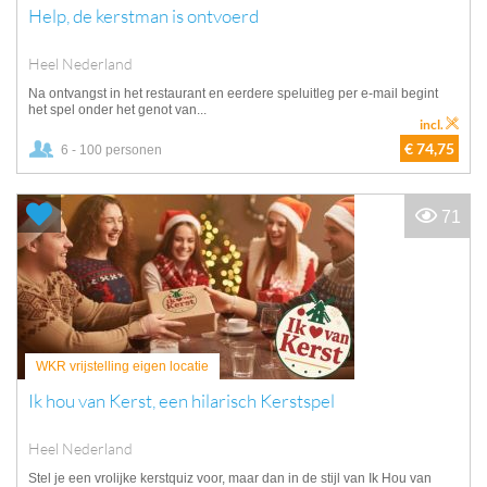
Help, de kerstman is ontvoerd
Heel Nederland
Na ontvangst in het restaurant en eerdere speluitleg per e-mail begint
het spel onder het genot van...
incl.
€ 74,75
6 - 100 personen
71
WKR vrijstelling eigen locatie
Ik hou van Kerst, een hilarisch Kerstspel
Heel Nederland
Stel je een vrolijke kerstquiz voor, maar dan in de stijl van Ik Hou van