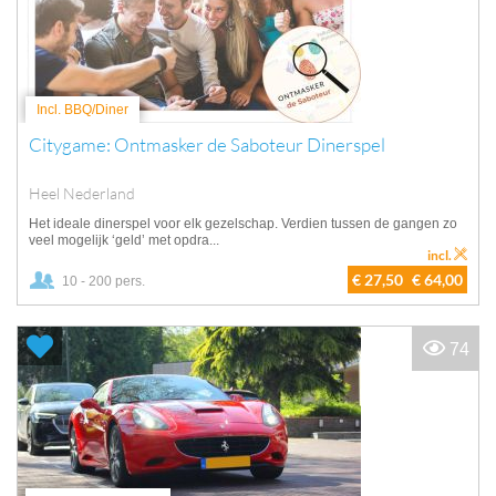
Incl. BBQ/Diner
Citygame: Ontmasker de Saboteur Dinerspel
Heel Nederland
Het ideale dinerspel voor elk gezelschap. Verdien tussen de gangen zo
veel mogelijk ‘geld’ met opdra...
incl.
€ 27,50
€ 64,00
10 - 200 pers.
74