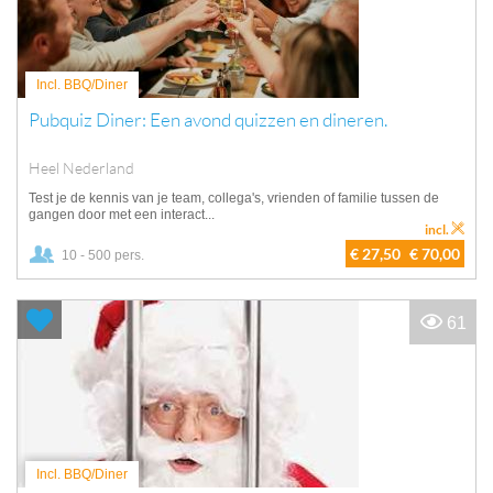
Incl. BBQ/Diner
Pubquiz Diner: Een avond quizzen en dineren.
Heel Nederland
Test je de kennis van je team, collega's, vrienden of familie tussen de
gangen door met een interact...
incl.
€ 27,50
€ 70,00
10 - 500 pers.
61
Incl. BBQ/Diner