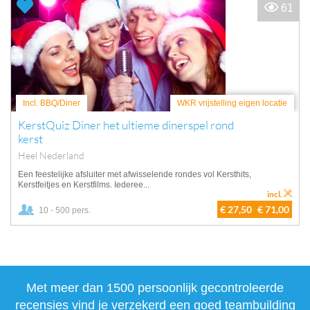
61
Incl. BBQ/Diner
WKR vrijstelling eigen locatie
KerstQuiz Diner het ultieme dinerspel rond
kerst
Heel Nederland
Een feestelijke afsluiter met afwisselende rondes vol Kersthits,
Kerstfeitjes en Kerstfilms. Iederee...
incl.
€ 27,50
€ 71,00
10 - 500 pers.
Met meer dan 1500 persoonlijk gecontroleerde
recensies vind je verzekerd een goed teambuilding