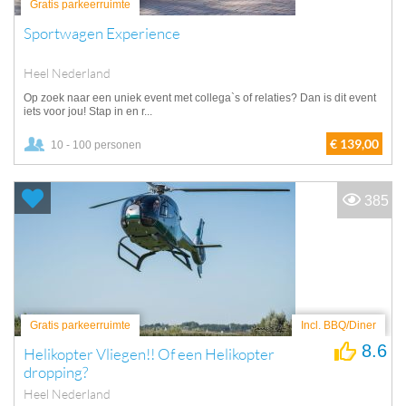
Gratis parkeerruimte
Sportwagen Experience
Heel Nederland
Op zoek naar een uniek event met collega`s of relaties? Dan is dit event
iets voor jou! Stap in en r...
€ 139,00
10 - 100 personen
385
Gratis parkeerruimte
Incl. BBQ/Diner
8.6
Helikopter Vliegen!! Of een Helikopter
dropping?
Heel Nederland