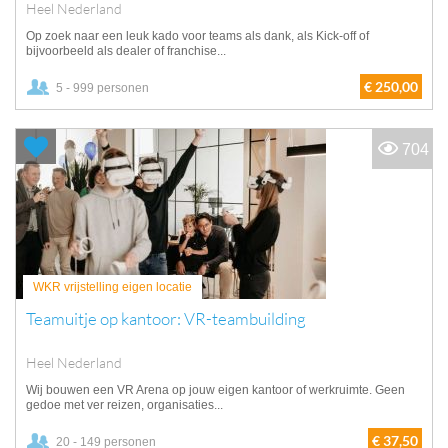
Heel Nederland
Op zoek naar een leuk kado voor teams als dank, als Kick-off of
bijvoorbeeld als dealer of franchise...
€ 250,00
5 - 999 personen
704
WKR vrijstelling eigen locatie
Teamuitje op kantoor: VR-teambuilding
Heel Nederland
Wij bouwen een VR Arena op jouw eigen kantoor of werkruimte. Geen
gedoe met ver reizen, organisaties...
€ 37,50
20 - 149 personen