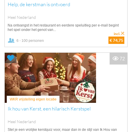
Help, de kerstman is ontvoerd
Heel Nederland
Na ontvangst in het restaurant en eerdere speluitleg per e-mail begint
het spel onder het genot van...
incl.
€ 74,75
6 - 100 personen
72
WKR vrijstelling eigen locatie
Ik hou van Kerst, een hilarisch Kerstspel
Heel Nederland
Stel je een vrolijke kerstquiz voor, maar dan in de stijl van Ik Hou van