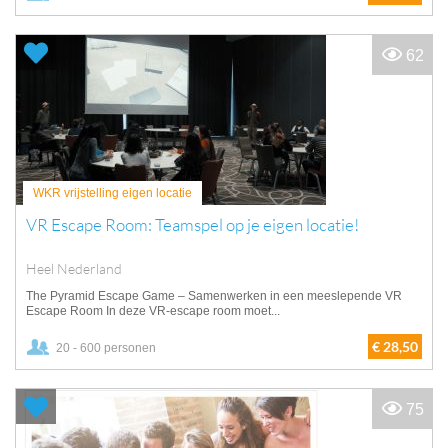
62
WKR vrijstelling eigen locatie
VR Escape Room: Teamspel op je eigen locatie!
Heel Nederland
The Pyramid Escape Game – Samenwerken in een meeslepende VR
Escape Room In deze VR-escape room moet...
€ 28,50
20 - 600 personen
75