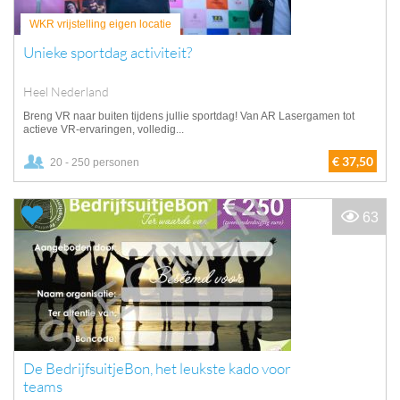
WKR vrijstelling eigen locatie
Unieke sportdag activiteit?
Heel Nederland
Breng VR naar buiten tijdens jullie sportdag! Van AR Lasergamen tot
actieve VR-ervaringen, volledig...
€ 37,50
20 - 250 personen
63
De BedrijfsuitjeBon, het leukste kado voor
teams