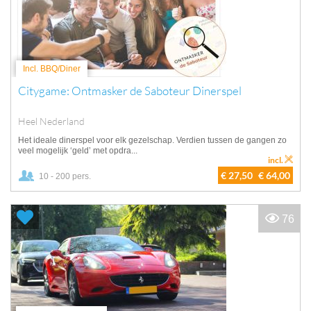
Incl. BBQ/Diner
Citygame: Ontmasker de Saboteur Dinerspel
Heel Nederland
Het ideale dinerspel voor elk gezelschap. Verdien tussen de gangen zo
veel mogelijk ‘geld’ met opdra...
incl.
€ 27,50
€ 64,00
10 - 200 pers.
76