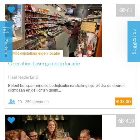
61
Suggesties
Zoeken
WKR vrijstelling eigen locatie
Operation Lasergame op locatie
Heel Nederland
Beleef het spannendste bedrijfsuitje na sluitingstijd! Zodra de deuren
dichtgaan en de lichten dimm...
€ 35,00
20 - 250 personen
410