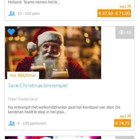
Holland. Teams nemen het te...
incl.
€ 27,50
€ 71,00
10 - 100 pers.
49
Incl. BBQ/Diner
Save Christmas binnenspel
Heel Nederland
Na ontvangst met welkomstdrankje gaat het Kerstspel van start. De
kerstman heeft te diep in het glaa...
incl.
€ 74,75
6 - 100 personen