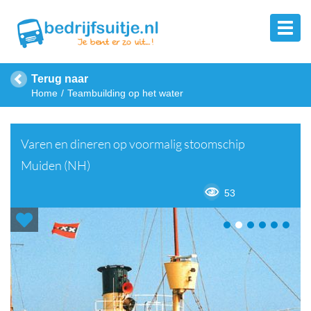
Terug naar
Home
Teambuilding op het water
Varen en dineren op voormalig stoomschip
Muiden (NH)
53