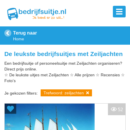
Terug naar
Home
De leukste bedrijfsuitjes met Zeiljachten
Een bedrijfsuitje of personeelsuitje met Zeiljachten organiseren?
Direct prijs online.
☆ De leukste uitjes met Zeiljachten ☆ Alle prijzen ☆ Recensies ☆
Foto's
Trefwoord: zeiljachten
Je gekozen filters:
52