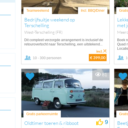
Teamweekend
Incl. BBQ/Diner
Grati
Bedrijfsuitje weekend op
Lekk
Terschelling
met j
West-Terschelling (FR)
Meerd
Dit compleet verzorgde arrangement is inclusief de
Boek n
retourovertocht naar Terschelling, een uitstekend...
Quad r
Locatie
incl.
€ 399,00
10 - 300 personen
1
81
Gratis parkeerruimte
Grati
9
Oldtimer toeren & ribboot
Beetj