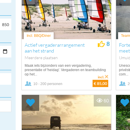
Incl. BBQ/Diner
Team
8
Actief vergaderarrangement
Forte
aan het strand
meet
Meerdere plaatsen
IJmui
Maak iets bijzonders van een vergadering,
Unesco
presentatie of 'heidag'. Vergaderen en teambuilding
privést
op het...
com...
incl.
€ 85,00
10 - 200 personen
2
60