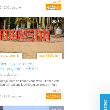
incl.
€ 125,00
5 - 150 personen
61
s parkeerruimte
Incl. BBQ/Diner
keuze activiteiten,
elarrangement + BBQ
ere plaatsen
oor je team de keuze voor twee uit onze vele
eiten en laat ons jouw team verzorgen met...
incl.
€ 123,00
0 - 999 personen