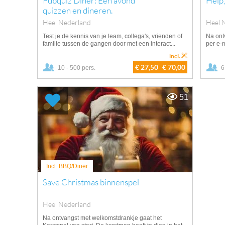
Pubquiz Diner: Een avond
Help,
quizzen en dineren.
Heel Nederland
Heel 
Test je de kennis van je team, collega's, vrienden of
Na ontv
familie tussen de gangen door met een interact...
per e-m
incl.
€ 27,50
€ 70,00
10 - 500 pers.
6
51
Incl. BBQ/Diner
Save Christmas binnenspel
Heel Nederland
Na ontvangst met welkomstdrankje gaat het