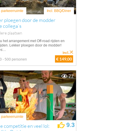
s parkeerruimte
Incl. BBQ/Diner
er ploegen door de modder
e collega`s
ere plaatsen
u het arrangement met Off-road rijden en
ijden. Lekker ploegen door de modder!
s:...
incl.
€ 149,00
0 - 500 personen
77
s parkeerruimte
9.3
e competitie en veel lol: