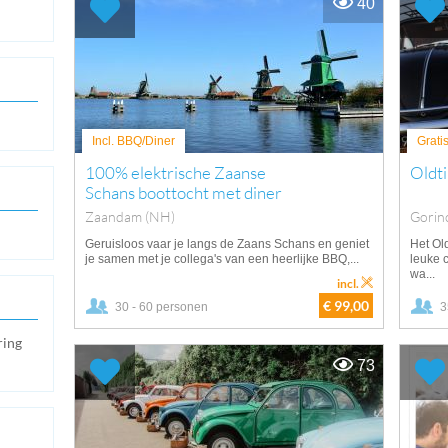
40
Incl. BBQ/Diner
Grati
100% elektrische Zaanse
Oldt
Schans boottocht met diner
Zaandam (NH)
Gorin
Geruisloos vaar je langs de Zaans Schans en geniet
Het Ol
je samen met je collega's van een heerlijke BBQ,...
leuke 
wa...
incl.
€ 99,00
30 - 60 personen
3
ring
73