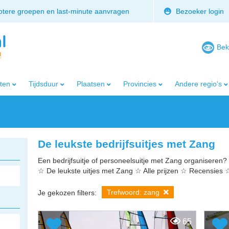
rotere groepen en last-minute aanvragen
Bezoeker login
Bek
iten
Tijdsduur
Plaatsen
Provincies
Andere regio's
De leukste bedrijfsuitjes met Zang
Een bedrijfsuitje of personeelsuitje met Zang organiseren? D
☆ De leukste uitjes met Zang ☆ Alle prijzen ☆ Recensies 
Trefwoord: zang
Je gekozen filters:
65