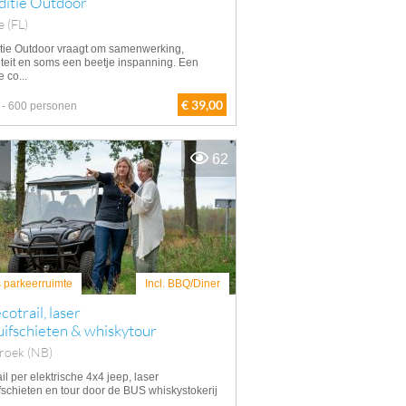
ditie Outdoor
e (FL)
tie Outdoor vraagt om samenwerking,
viteit en soms een beetje inspanning. Een
 co...
€ 39,00
 - 600 personen
62
s parkeerruimte
Incl. BBQ/Diner
cotrail, laser
uifschieten & whiskytour
roek (NB)
il per elektrische 4x4 jeep, laser
ifschieten en tour door de BUS whiskystokerij