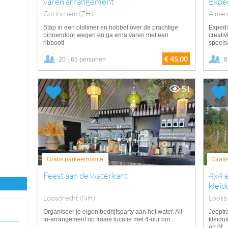
varen arrangement
Expe
Gorinchem (ZH)
Almer
Stap in een oldtimer en hobbel over de prachtige
Expedi
binnendoor wegen en ga erna varen met een
creati
ribboot!
speelse
€ 45,00
20 - 65 personen
8
51
Gratis parkeerruimte
Grati
Feest aan de waterkant
4x4 e
kleid
Loosdrecht (NH)
Loosb
Organiseer je eigen bedrijfsparty aan het water. All-
Jeeptra
in-arrangement op fraaie locatie met 4-uur bor...
kleidu
en óf...