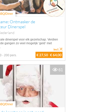
 BBQ/Diner
game: Ontmasker de
teur Dinerspel
Nederland
eale dinerspel voor elk gezelschap. Verdien
 de gangen zo veel mogelijk ‘geld’ met
.
incl.
€ 27,50
€ 64,00
0 - 200 pers.
61
 BBQ/Diner