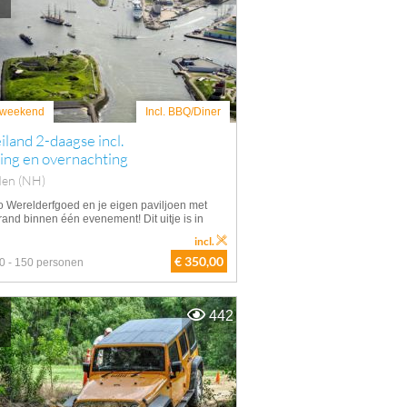
weekend
Incl. BBQ/Diner
iland 2-daagse incl.
ing en overnachting
den (NH)
 Werelderfgoed en je eigen paviljoen met
rand binnen één evenement! Dit uitje is in
incl.
€ 350,00
0 - 150 personen
442