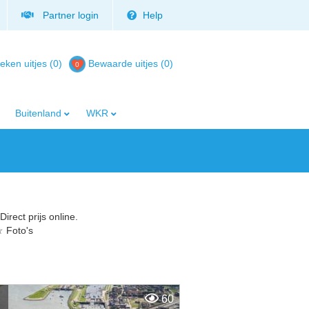
Partner login
Help
eken uitjes (0)
Bewaarde uitjes
(
0
)
Buitenland
WKR
irect prijs online.
☆ Foto's
60