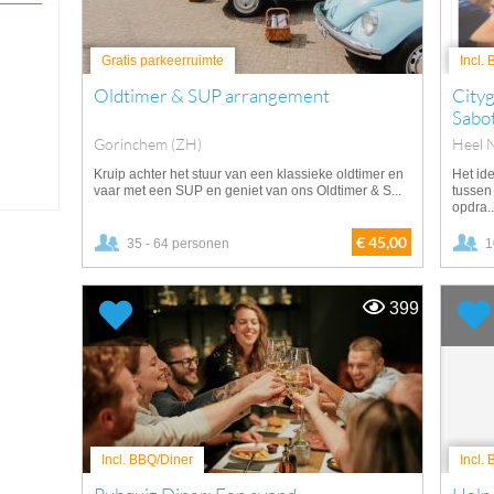
Gratis parkeerruimte
Incl.
Oldtimer & SUP arrangement
City
Sabo
Gorinchem (ZH)
Heel 
Kruip achter het stuur van een klassieke oldtimer en
Het id
vaar met een SUP en geniet van ons Oldtimer & S...
tussen
opdra..
€ 45,00
35 - 64 personen
1
399
Incl. BBQ/Diner
Incl.