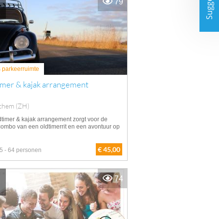
Suggesties
79
s parkeerruimte
imer & kajak arrangement
chem (ZH)
dtimer & kajak arrangement zorgt voor de
combo van een oldtimerrit en een avontuur op
€ 45,00
5 - 64 personen
74