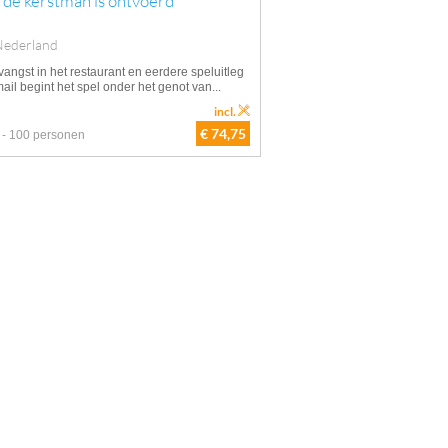
 de kerstman is ontvoerd
Nederland
angst in het restaurant en eerdere speluitleg
ail begint het spel onder het genot van...
incl.
€ 74,75
 - 100 personen