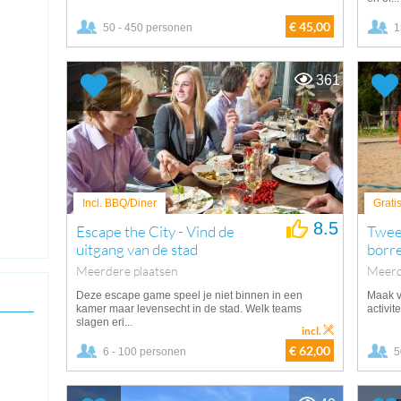
€ 45,00
50 - 450 personen
1
361
Incl. BBQ/Diner
Grati
8.5
Escape the City - Vind de
Twee 
uitgang van de stad
borr
Meerdere plaatsen
Meerd
Deze escape game speel je niet binnen in een
Maak v
kamer maar levensecht in de stad. Welk teams
activit
slagen eri...
incl.
€ 62,00
6 - 100 personen
5