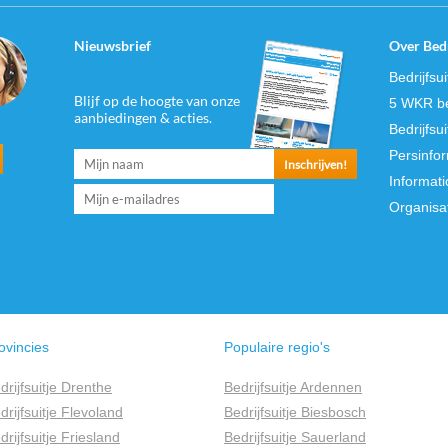
Nieuwsbrief
Over Bedr
Bedrijfsu
Blijf op de hoogte van onze
5 WKR be
aanbiedingen & acties.
Bedrijfsu
Persinfo
Informati
Organisa
ovincies
Populaire regio's
drijfsuitje Drenthe
Bedrijfsuitje Ardennen
drijfsuitje Flevoland
Bedrijfsuitje Biesbosch
drijfsuitje Friesland
Bedrijfsuitje Sauerland