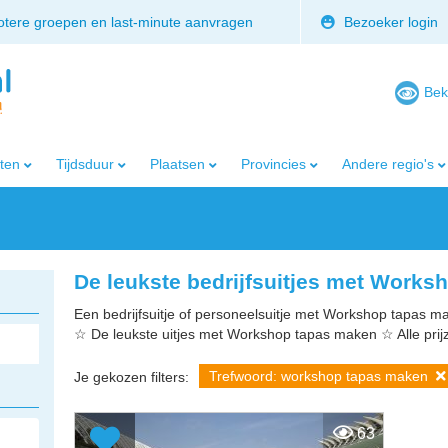
rotere groepen en last-minute aanvragen
Bezoeker login
Bek
iten
Tijdsduur
Plaatsen
Provincies
Andere regio's
De leukste bedrijfsuitjes met Work
Een bedrijfsuitje of personeelsuitje met Workshop tapas ma
☆ De leukste uitjes met Workshop tapas maken ☆ Alle pri
Trefwoord: workshop tapas maken
Je gekozen filters:
63