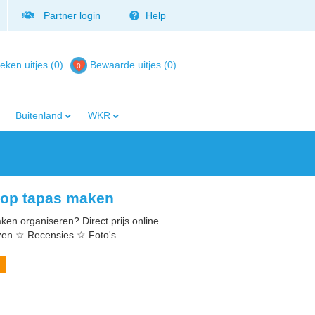
Partner login
Help
eken uitjes (0)
Bewaarde uitjes
(
0
)
Buitenland
WKR
shop tapas maken
ken organiseren? Direct prijs online.
jzen ☆ Recensies ☆ Foto's