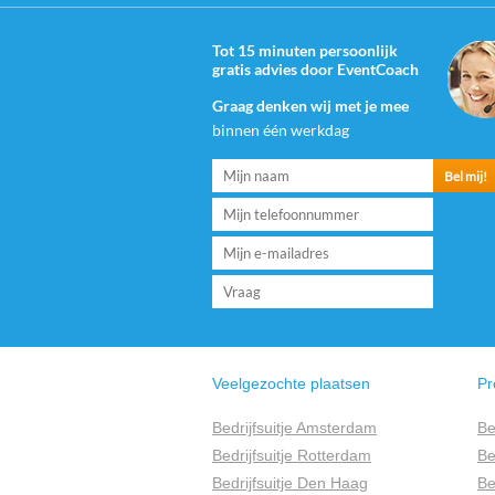
Tot 15 minuten persoonlijk
gratis advies door EventCoach
Graag denken wij met je mee
binnen één werkdag
Veelgezochte plaatsen
Pr
Bedrijfsuitje Amsterdam
Be
Bedrijfsuitje Rotterdam
Be
Bedrijfsuitje Den Haag
Be