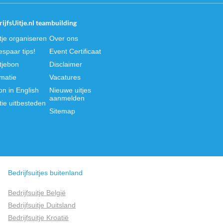
ijfsUitje.nl teambuilding
itje organiseren
Over ons
spaar tips!
Event Certificaat
itjebon
Disclaimer
rmatie
Vacatures
on in English
Nieuwe uitjes
aanmelden
tie uitbesteden
Sitemap
Bedrijfsuitjes buitenland
Bedrijfsuitje België
Bedrijfsuitje Duitsland
Bedrijfsuitje Kroatië