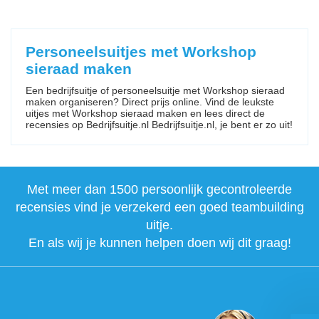
Personeelsuitjes met Workshop
sieraad maken
Een bedrijfsuitje of personeelsuitje met Workshop sieraad
maken organiseren? Direct prijs online. Vind de leukste
uitjes met Workshop sieraad maken en lees direct de
recensies op Bedrijfsuitje.nl Bedrijfsuitje.nl, je bent er zo uit!
Met meer dan 1500 persoonlijk gecontroleerde
recensies vind je verzekerd een goed teambuilding
uitje.
En als wij je kunnen helpen doen wij dit graag!