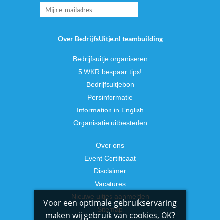
Over BedrijfsUitje.nl teambuilding
Bedrijfsuitje organiseren
5 WKR bespaar tips!
Bedrijfsuitjebon
Persinformatie
Information in English
Organisatie uitbesteden
Over ons
Event Certificaat
Disclaimer
Vacatures
Nieuwe uitjes aanmelden
Voor een optimale gebruikservaring
Sitemap
maken wij gebruik van cookies, OK?