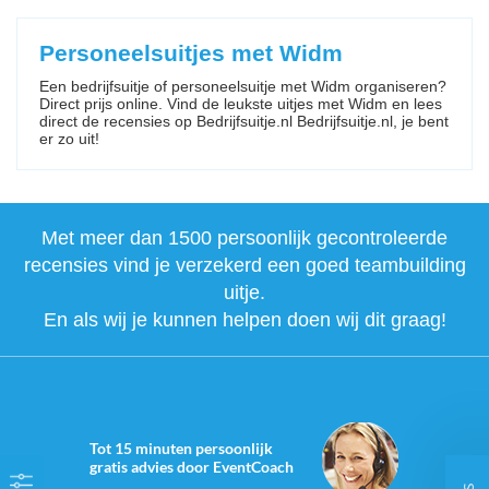
Personeelsuitjes met Widm
Een bedrijfsuitje of personeelsuitje met Widm organiseren?
Direct prijs online. Vind de leukste uitjes met Widm en lees
direct de recensies op Bedrijfsuitje.nl Bedrijfsuitje.nl, je bent
er zo uit!
Met meer dan 1500 persoonlijk gecontroleerde
recensies vind je verzekerd een goed teambuilding
uitje.
En als wij je kunnen helpen doen wij dit graag!
Tot 15 minuten persoonlijk
gratis advies door EventCoach