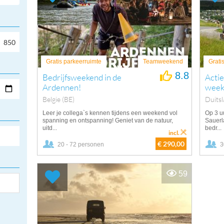
Gratis parkeerruimte
Teamweekend
Grati
8.8
Bedrijfsweekend in de
Acti
Ardennen!
week
Belgie (BE)
Duits
Leer je collega`s kennen tijdens een weekend vol
Op 3 uu
spanning en ontspanning! Geniet van de natuur,
Sauerl
uitd...
bedr...
incl.
€ 290,00
20 - 72 personen
3
59