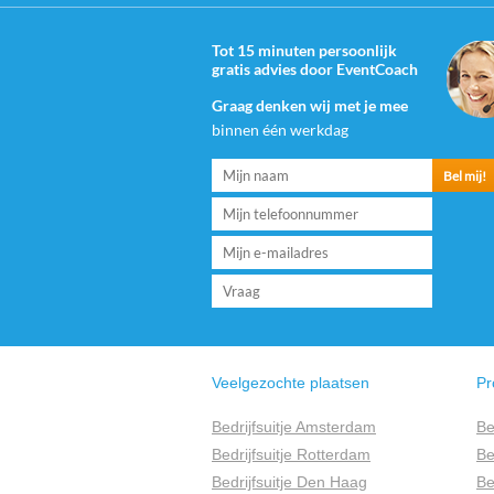
Tot 15 minuten persoonlijk
gratis advies door EventCoach
Graag denken wij met je mee
binnen één werkdag
Veelgezochte plaatsen
Pr
Bedrijfsuitje Amsterdam
Be
Bedrijfsuitje Rotterdam
Be
Bedrijfsuitje Den Haag
Be