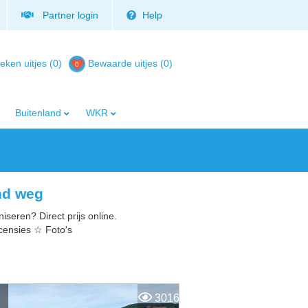
Partner login
Help
eken uitjes (0)
Bewaarde uitjes
(
0
)
Buitenland
WKR
nd weg
seren? Direct prijs online.
censies ☆ Foto's
3016