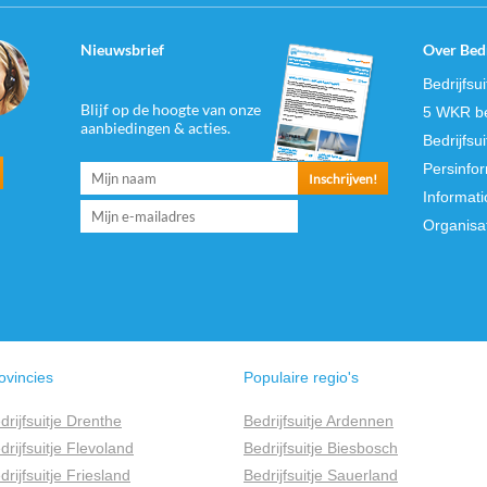
Nieuwsbrief
Over Bedr
Bedrijfsu
Blijf op de hoogte van onze
5 WKR be
aanbiedingen & acties.
Bedrijfsu
Persinfo
Informati
Organisa
ovincies
Populaire regio's
drijfsuitje Drenthe
Bedrijfsuitje Ardennen
drijfsuitje Flevoland
Bedrijfsuitje Biesbosch
drijfsuitje Friesland
Bedrijfsuitje Sauerland