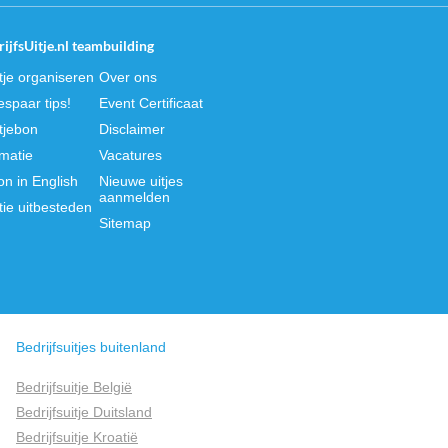
ijfsUitje.nl teambuilding
itje organiseren
Over ons
spaar tips!
Event Certificaat
itjebon
Disclaimer
rmatie
Vacatures
on in English
Nieuwe uitjes
aanmelden
tie uitbesteden
Sitemap
Bedrijfsuitjes buitenland
Bedrijfsuitje België
Bedrijfsuitje Duitsland
Bedrijfsuitje Kroatië