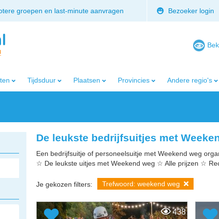
rotere groepen en last-minute aanvragen
Bezoeker login
Bek
iten
Tijdsduur
Plaatsen
Provincies
Andere regio's
De leukste bedrijfsuitjes met Weeke
Een bedrijfsuitje of personeelsuitje met Weekend weg organi
☆ De leukste uitjes met Weekend weg ☆ Alle prijzen ☆ Re
Trefwoord: weekend weg
Je gekozen filters:
438