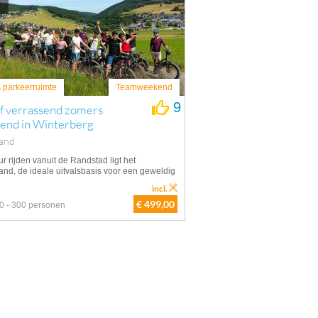
s parkeerruimte
Teamweekend
9
ef verrassend zomers
end in Winterberg
land
r rijden vanuit de Randstad ligt het
and, de ideale uitvalsbasis voor een geweldig
incl.
€ 499,00
0 - 300 personen