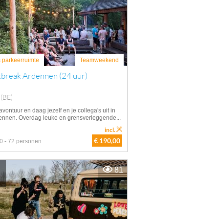
s parkeerruimte
Teamweekend
tbreak Ardennen (24 uur)
 (BE)
vontuur en daag jezelf en je collega's uit in
ennen. Overdag leuke en grensverleggende...
incl.
€ 190,00
0 - 72 personen
81