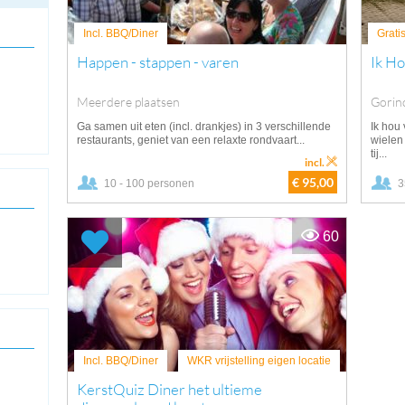
Incl. BBQ/Diner
Grati
Happen - stappen - varen
Ik Ho
Meerdere plaatsen
Gorin
Ga samen uit eten (incl. drankjes) in 3 verschillende
Ik hou
restaurants, geniet van een relaxte rondvaart...
wielen
tij...
incl.
€ 95,00
10 - 100 personen
3
60
Incl. BBQ/Diner
WKR vrijstelling eigen locatie
KerstQuiz Diner het ultieme