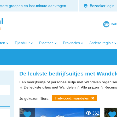
rotere groepen en last-minute aanvragen
Bezoeker login
Bek
iten
Tijdsduur
Plaatsen
Provincies
Andere regio's
De leukste bedrijfsuitjes met Wande
Een bedrijfsuitje of personeelsuitje met Wandelen organisere
☆ De leukste uitjes met Wandelen ☆ Alle prijzen ☆ Recens
Trefwoord: wandelen
Je gekozen filters:
362