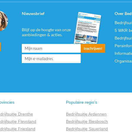
Nieuwsbrief
Over Bedr
Bedrijfsu
Blijf op de hoogte van onze
5 WKR be
aanbiedingen & acties.
Bedrijfsu
Persinfo
Informati
Organisa
ovincies
Populaire regio's
drijfsuitje Drenthe
Bedrijfsuitje Ardennen
drijfsuitje Flevoland
Bedrijfsuitje Biesbosch
drijfsuitje Friesland
Bedrijfsuitje Sauerland