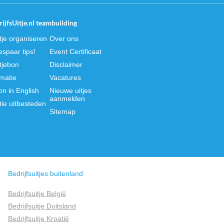
ijfsUitje.nl teambuilding
itje organiseren
Over ons
spaar tips!
Event Certificaat
itjebon
Disclaimer
rmatie
Vacatures
on in English
Nieuwe uitjes
aanmelden
tie uitbesteden
Sitemap
Bedrijfsuitjes buitenland
Bedrijfsuitje België
Bedrijfsuitje Duitsland
Bedrijfsuitje Kroatië