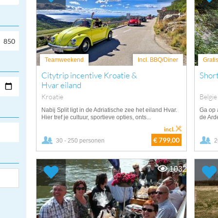
Teamweekend
Incl. BBQ/Diner
Grati
Citytrip incentive Kroatie &
Shor
Hvar eiland
Kroatie
Belgie
Nabij Split ligt in de Adriatische zee het eiland Hvar.
Ga op a
Hier tref je cultuur, sportieve opties, onts...
de Ard
incl.
€ 799,00
30 - 250 personen
2
1032