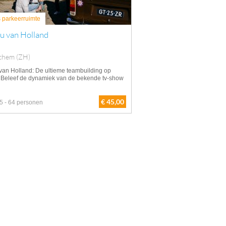
s parkeerruimte
u van Holland
chem (ZH)
 van Holland: De ultieme teambuilding op
 Beleef de dynamiek van de bekende tv-show
€ 45,00
5 - 64 personen