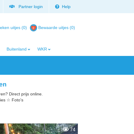
Partner login
Help
eken uitjes (0)
Bewaarde uitjes
(
0
)
Buitenland
WKR
len
n? Direct prijs online.
ies ☆ Foto's
74