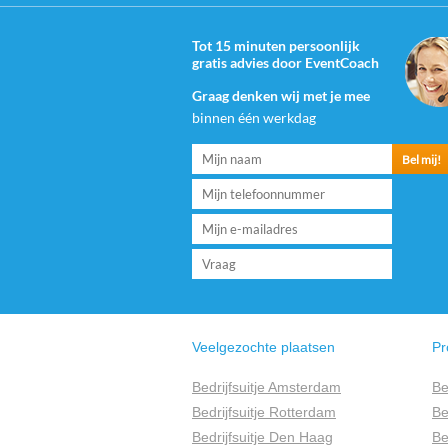
Tot 15 minuten persoonlijk
gratis advies door EventCoach
Graag denken wij met je mee
binnen één werkdag
Veelgezochte plaatsen
Pr
Bedrijfsuitje Amsterdam
Be
Bedrijfsuitje Rotterdam
Be
Bedrijfsuitje Den Haag
Be