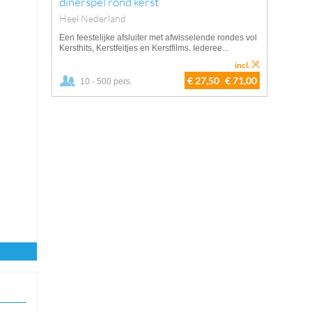
dinerspel rond kerst
Heel Nederland
Een feestelijke afsluiter met afwisselende rondes vol
Kersthits, Kerstfeitjes en Kerstfilms. Iederee...
incl.
€ 27,50
€ 71,00
10 - 500 pers.