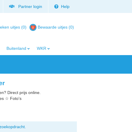
Partner login
Help
eken uitjes (0)
Bewaarde uitjes
(
0
)
Buitenland
WKR
er
n? Direct prijs online.
ies ☆ Foto's
zoekopdracht.