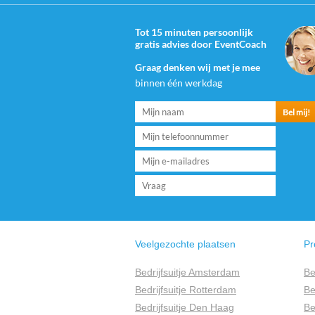
Tot 15 minuten persoonlijk
gratis advies door EventCoach
Graag denken wij met je mee
binnen één werkdag
Veelgezochte plaatsen
Pr
Bedrijfsuitje Amsterdam
Be
Bedrijfsuitje Rotterdam
Be
Bedrijfsuitje Den Haag
Be