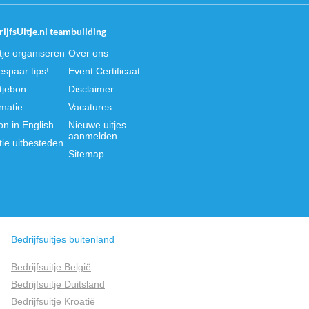
ijfsUitje.nl teambuilding
itje organiseren
Over ons
spaar tips!
Event Certificaat
itjebon
Disclaimer
rmatie
Vacatures
on in English
Nieuwe uitjes
aanmelden
tie uitbesteden
Sitemap
Bedrijfsuitjes buitenland
Bedrijfsuitje België
Bedrijfsuitje Duitsland
Bedrijfsuitje Kroatië