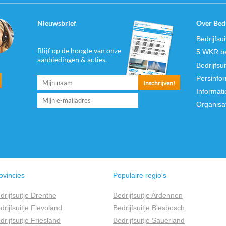
Nieuwsbrief
Over Bedr
Bedrijfsu
Blijf op de hoogte van onze
5 WKR be
aanbiedingen & acties.
Bedrijfsu
Persinfo
Informati
Organisa
ovincies
Populaire regio's
drijfsuitje Drenthe
Bedrijfsuitje Ardennen
drijfsuitje Flevoland
Bedrijfsuitje Biesbosch
drijfsuitje Friesland
Bedrijfsuitje Sauerland