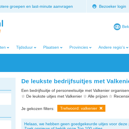
rotere groepen en last-minute aanvragen
Bezoeker login
Bek
iten
Tijdsduur
Plaatsen
Provincies
Andere regio's
De leukste bedrijfsuitjes met Valkeni
Een bedrijfsuitje of personeelsuitje met Valkenier organisere
☆ De leukste uitjes met Valkenier ☆ Alle prijzen ☆ Recens
Trefwoord: valkenier
Je gekozen filters:
Helaas, we hebben geen goedgekeurde uitjes voor deze 
Zoek opnieuw of bekijk onze Top 100 uitjes.