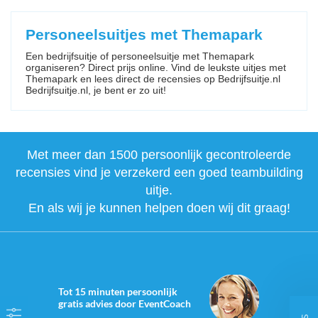
Personeelsuitjes met Themapark
Een bedrijfsuitje of personeelsuitje met Themapark
organiseren? Direct prijs online. Vind de leukste uitjes met
Themapark en lees direct de recensies op Bedrijfsuitje.nl
Bedrijfsuitje.nl, je bent er zo uit!
Met meer dan 1500 persoonlijk gecontroleerde
recensies vind je verzekerd een goed teambuilding
uitje.
En als wij je kunnen helpen doen wij dit graag!
Tot 15 minuten persoonlijk
gratis advies door EventCoach