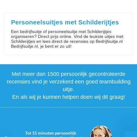
Personeelsuitjes met Schilderijtjes
Een bedrijfsuitje of personeelsuitje met Schilderijtjes
organiseren? Direct prijs online. Vind de leukste uitjes met
Schilderijtjes en lees direct de recensies op Bedrijfsuitje.nl
Bedrijfsuitje.nl, je bent er zo uit!
Met meer dan 1500 persoonlijk gecontroleerde
recensies vind je verzekerd een goed teambuilding
uitje.
En als wij je kunnen helpen doen wij dit graag!
Tot 15 minuten persoonlijk