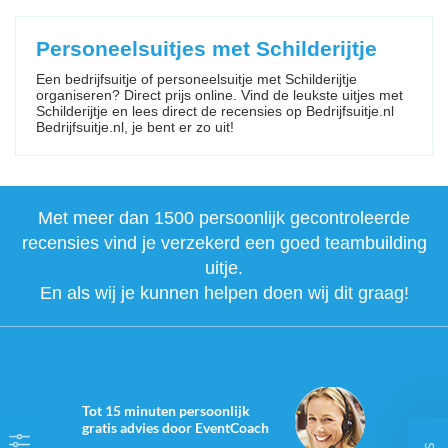
Personeelsuitjes met Schilderijtje
Een bedrijfsuitje of personeelsuitje met Schilderijtje
organiseren? Direct prijs online. Vind de leukste uitjes met
Schilderijtje en lees direct de recensies op Bedrijfsuitje.nl
Bedrijfsuitje.nl, je bent er zo uit!
Met meer dan 1500 persoonlijk gecontroleerde
recensies vind je verzekerd een goed teambuilding
uitje.
En als wij je kunnen helpen doen wij dit graag!
Tot 15 minuten persoonlijk
gratis advies door EventCoach