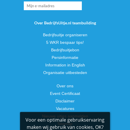
Over BedrijfsUitje.nl teambuilding
Bedrijfsuitje organiseren
5 WKR bespaar tips!
Bedrijfsuitjebon
Persinformatie
Information in English
Organisatie uitbesteden
Over ons
Event Certificaat
Disclaimer
Vacatures
Nieuwe uitjes aanmelden
Voor een optimale gebruikservaring
Sitemap
maken wij gebruik van cookies, OK?