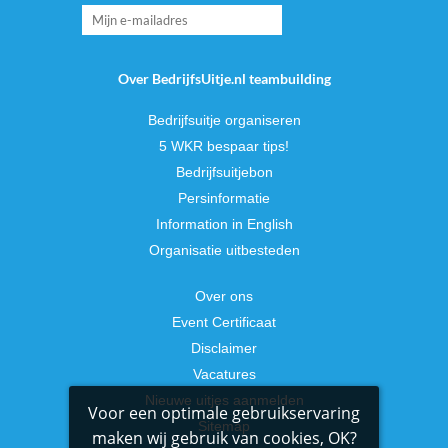
Over BedrijfsUitje.nl teambuilding
Bedrijfsuitje organiseren
5 WKR bespaar tips!
Bedrijfsuitjebon
Persinformatie
Information in English
Organisatie uitbesteden
Over ons
Event Certificaat
Disclaimer
Vacatures
Nieuwe uitjes aanmelden
Voor een optimale gebruikservaring
Sitemap
maken wij gebruik van cookies, OK?