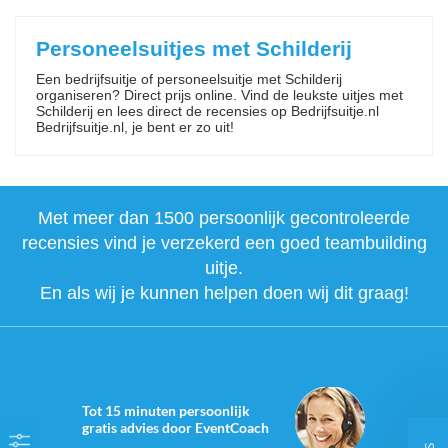
Personeelsuitjes met Schilderij
Een bedrijfsuitje of personeelsuitje met Schilderij
organiseren? Direct prijs online. Vind de leukste uitjes met
Schilderij en lees direct de recensies op Bedrijfsuitje.nl
Bedrijfsuitje.nl, je bent er zo uit!
Met meer dan 1500 persoonlijk gecontroleerde
recensies vind je verzekerd een goed teambuilding
uitje.
En als wij je kunnen helpen doen wij dit graag!
Tot 15 minuten persoonlijk
gratis advies door EventCoach