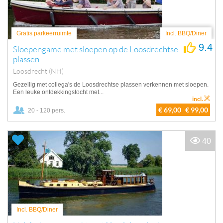
Gratis parkeerruimte
Incl. BBQ/Diner
9.4
Sloepengame met sloepen op de Loosdrechtse
plassen
Loosdrecht (NH)
Gezellig met collega's de Loosdrechtse plassen verkennen met sloepen.
Een leuke ontdekkingstocht met...
incl.
€ 69,00
€ 99,00
20 - 120 pers.
40
Incl. BBQ/Diner