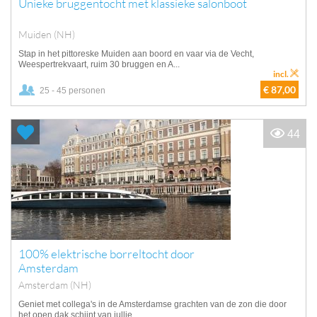
Unieke bruggentocht met klassieke salonboot
Muiden (NH)
Stap in het pittoreske Muiden aan boord en vaar via de Vecht,
Weespertrekvaart, ruim 30 bruggen en A...
incl.
€ 87,00
25 - 45 personen
44
100% elektrische borreltocht door
Amsterdam
Amsterdam (NH)
Geniet met collega's in de Amsterdamse grachten van de zon die door
het open dak schijnt van jullie...