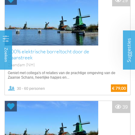
29
Suggesties
Zoeken
100% elektrische borreltocht door de
Zaanstreek
Zaandam (NH)
Geniet met collega's of relaties van de prachtige omgeving van de
Zaanse Schans, heerlijke hapjes en...
€ 79,00
30 - 60 personen
39