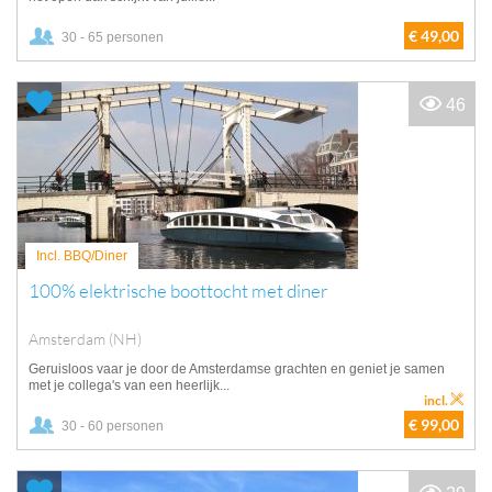
€ 49,00
30 - 65 personen
46
Incl. BBQ/Diner
100% elektrische boottocht met diner
Amsterdam (NH)
Geruisloos vaar je door de Amsterdamse grachten en geniet je samen
met je collega's van een heerlijk...
incl.
€ 99,00
30 - 60 personen