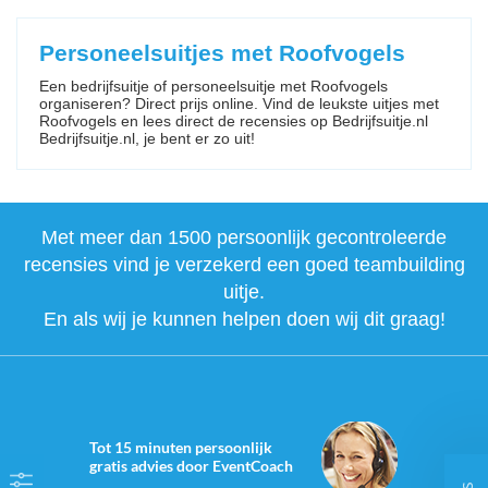
Personeelsuitjes met Roofvogels
Een bedrijfsuitje of personeelsuitje met Roofvogels
organiseren? Direct prijs online. Vind de leukste uitjes met
Roofvogels en lees direct de recensies op Bedrijfsuitje.nl
Bedrijfsuitje.nl, je bent er zo uit!
Met meer dan 1500 persoonlijk gecontroleerde
recensies vind je verzekerd een goed teambuilding
uitje.
En als wij je kunnen helpen doen wij dit graag!
Tot 15 minuten persoonlijk
gratis advies door EventCoach