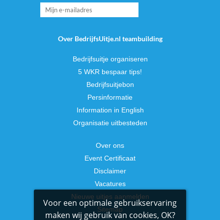
Over BedrijfsUitje.nl teambuilding
Bedrijfsuitje organiseren
5 WKR bespaar tips!
Bedrijfsuitjebon
Persinformatie
Information in English
Organisatie uitbesteden
Over ons
Event Certificaat
Disclaimer
Vacatures
Nieuwe uitjes aanmelden
Voor een optimale gebruikservaring
Sitemap
maken wij gebruik van cookies, OK?