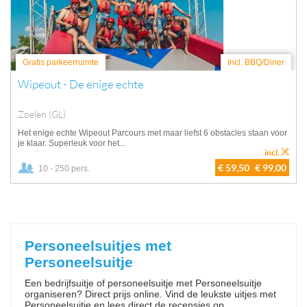
Gratis parkeerruimte
Incl. BBQ/Diner
Wipeout - De enige echte
Zoelen (GL)
Het enige echte Wipeout Parcours met maar liefst 6 obstacles staan voor
je klaar. Superleuk voor het...
incl.
€ 59,50
€ 99,00
10 - 250 pers.
Personeelsuitjes met
Personeelsuitje
Een bedrijfsuitje of personeelsuitje met Personeelsuitje
organiseren? Direct prijs online. Vind de leukste uitjes met
Personeelsuitje en lees direct de recensies op