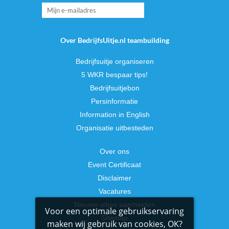
Over BedrijfsUitje.nl teambuilding
Bedrijfsuitje organiseren
5 WKR bespaar tips!
Bedrijfsuitjebon
Persinformatie
Information in English
Organisatie uitbesteden
Over ons
Event Certificaat
Disclaimer
Vacatures
Nieuwe uitjes aanmelden
Voor een optimale gebruikservaring
Sitemap
maken wij gebruik van cookies, OK?