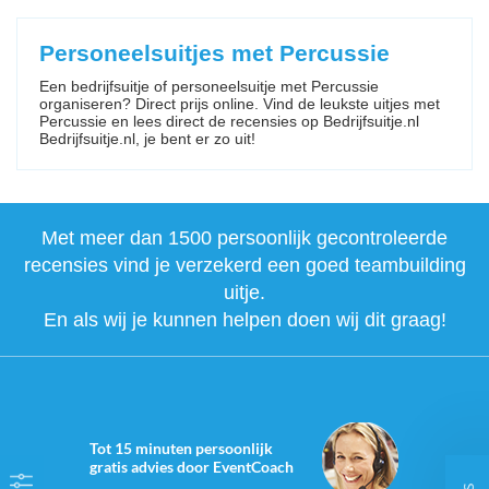
Personeelsuitjes met Percussie
Een bedrijfsuitje of personeelsuitje met Percussie
organiseren? Direct prijs online. Vind de leukste uitjes met
Percussie en lees direct de recensies op Bedrijfsuitje.nl
Bedrijfsuitje.nl, je bent er zo uit!
Met meer dan 1500 persoonlijk gecontroleerde
recensies vind je verzekerd een goed teambuilding
uitje.
En als wij je kunnen helpen doen wij dit graag!
Tot 15 minuten persoonlijk
gratis advies door EventCoach