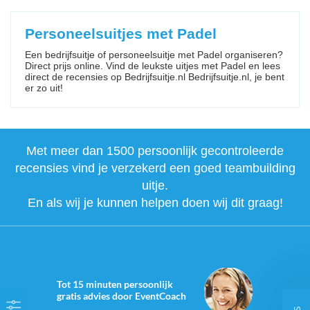
Personeelsuitjes met Padel
Een bedrijfsuitje of personeelsuitje met Padel organiseren?
Direct prijs online. Vind de leukste uitjes met Padel en lees
direct de recensies op Bedrijfsuitje.nl Bedrijfsuitje.nl, je bent
er zo uit!
Met meer dan 1500 persoonlijk gecontroleerde
recensies vind je verzekerd een goed teambuilding
uitje.
En als wij je kunnen helpen doen wij dit graag!
Tot 15 minuten persoonlijk
gratis advies door EventCoach