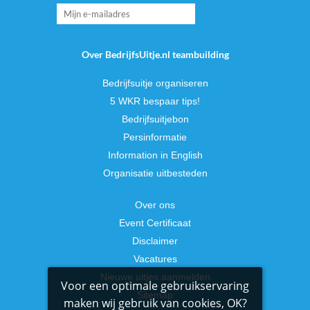
Over BedrijfsUitje.nl teambuilding
Bedrijfsuitje organiseren
5 WKR bespaar tips!
Bedrijfsuitjebon
Persinformatie
Information in English
Organisatie uitbesteden
Over ons
Event Certificaat
Disclaimer
Vacatures
Nieuwe uitjes aanmelden
Voor een optimale gebruikservaring
Sitemap
maken wij gebruik van cookies, OK?