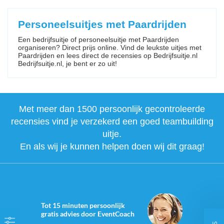
Personeelsuitjes met Paardrijden
Een bedrijfsuitje of personeelsuitje met Paardrijden
organiseren? Direct prijs online. Vind de leukste uitjes met
Paardrijden en lees direct de recensies op Bedrijfsuitje.nl
Bedrijfsuitje.nl, je bent er zo uit!
Met meer dan 1500 persoonlijk gecontroleerde
recensies vind je verzekerd een goed teambuilding
uitje.
En als wij je kunnen helpen doen wij dit graag!
Tot 15 minuten persoonlijk
gratis advies door EventCoach