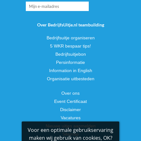
Over BedrijfsUitje.nl teambuilding
Bedrijfsuitje organiseren
5 WKR bespaar tips!
Bedrijfsuitjebon
Persinformatie
Information in English
Organisatie uitbesteden
Over ons
Event Certificaat
Disclaimer
Vacatures
Nieuwe uitjes aanmelden
Voor een optimale gebruikservaring
Sitemap
maken wij gebruik van cookies, OK?