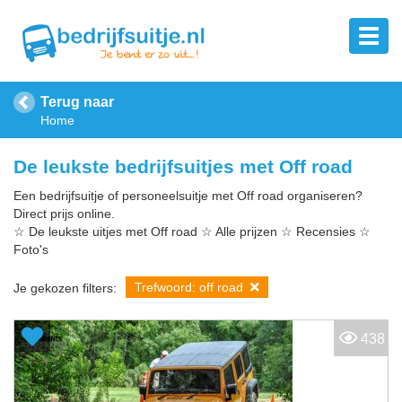
Terug naar
Home
De leukste bedrijfsuitjes met Off road
Een bedrijfsuitje of personeelsuitje met Off road organiseren?
Direct prijs online.
☆ De leukste uitjes met Off road ☆ Alle prijzen ☆ Recensies ☆
Foto's
Trefwoord: off road
Je gekozen filters:
438