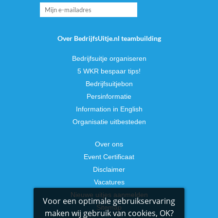
Over BedrijfsUitje.nl teambuilding
Bedrijfsuitje organiseren
5 WKR bespaar tips!
Bedrijfsuitjebon
Persinformatie
Information in English
Organisatie uitbesteden
Over ons
Event Certificaat
Disclaimer
Vacatures
Nieuwe uitjes aanmelden
Voor een optimale gebruikservaring
Sitemap
maken wij gebruik van cookies, OK?