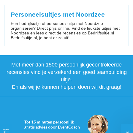
Personeelsuitjes met Noordzee
Een bedrijfsuitje of personeelsuitje met Noordzee
organiseren? Direct prijs online. Vind de leukste uitjes met
Noordzee en lees direct de recensies op Bedrijfsuitje.nl
Bedrijfsuitje.nl, je bent er zo uit!
Met meer dan 1500 persoonlijk gecontroleerde
recensies vind je verzekerd een goed teambuilding
uitje.
En als wij je kunnen helpen doen wij dit graag!
Tot 15 minuten persoonlijk
gratis advies door EventCoach