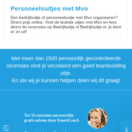
Personeelsuitjes met Mvo
Een bedrijfsuitje of personeelsuitje met Mvo organiseren?
Direct prijs online. Vind de leukste uitjes met Mvo en lees
direct de recensies op Bedrijfsuitje.nl Bedrijfsuitje.nl, je bent
er zo uit!
Met meer dan 1500 persoonlijk gecontroleerde
recensies vind je verzekerd een goed teambuilding
uitje.
En als wij je kunnen helpen doen wij dit graag!
Tot 15 minuten persoonlijk
gratis advies door EventCoach