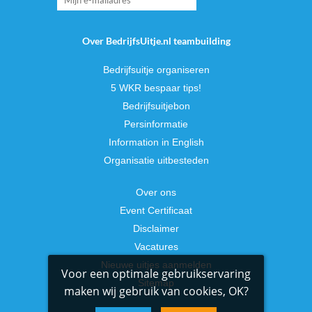
Over BedrijfsUitje.nl teambuilding
Bedrijfsuitje organiseren
5 WKR bespaar tips!
Bedrijfsuitjebon
Persinformatie
Information in English
Organisatie uitbesteden
Over ons
Event Certificaat
Disclaimer
Vacatures
Nieuwe uitjes aanmelden
Voor een optimale gebruikservaring
Sitemap
maken wij gebruik van cookies, OK?