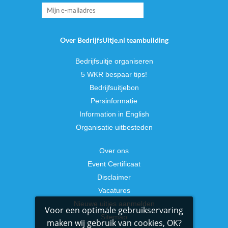
Over BedrijfsUitje.nl teambuilding
Bedrijfsuitje organiseren
5 WKR bespaar tips!
Bedrijfsuitjebon
Persinformatie
Information in English
Organisatie uitbesteden
Over ons
Event Certificaat
Disclaimer
Vacatures
Nieuwe uitjes aanmelden
Voor een optimale gebruikservaring
Sitemap
maken wij gebruik van cookies, OK?