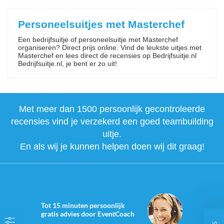
Personeelsuitjes met Masterchef
Een bedrijfsuitje of personeelsuitje met Masterchef
organiseren? Direct prijs online. Vind de leukste uitjes met
Masterchef en lees direct de recensies op Bedrijfsuitje.nl
Bedrijfsuitje.nl, je bent er zo uit!
Met meer dan 1500 persoonlijk gecontroleerde
recensies vind je verzekerd een goed teambuilding
uitje.
En als wij je kunnen helpen doen wij dit graag!
Tot 15 minuten persoonlijk
gratis advies door EventCoach