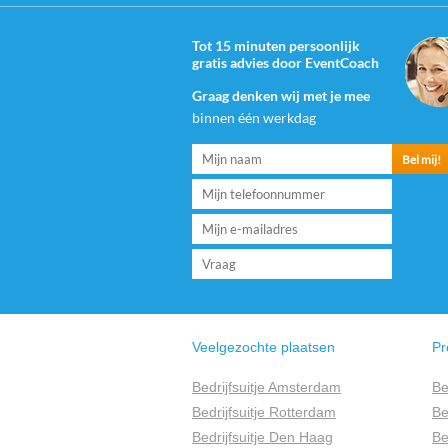
Tot 15 minuten persoonlijk
gratis advies door EventCoach
Graag denken wij met je mee
binnen één werkdag
Veelgezochte plaatsen
Pr
Bedrijfsuitje Amsterdam
Be
Bedrijfsuitje Rotterdam
Be
Bedrijfsuitje Den Haag
Be