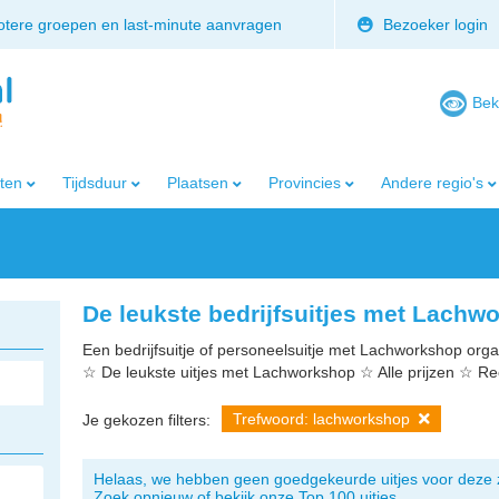
rotere groepen en last-minute aanvragen
Bezoeker login
Bek
iten
Tijdsduur
Plaatsen
Provincies
Andere regio's
De leukste bedrijfsuitjes met Lachw
Een bedrijfsuitje of personeelsuitje met Lachworkshop organ
☆ De leukste uitjes met Lachworkshop ☆ Alle prijzen ☆ R
Trefwoord: lachworkshop
Je gekozen filters:
Helaas, we hebben geen goedgekeurde uitjes voor deze 
Zoek opnieuw of bekijk onze Top 100 uitjes.