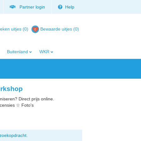
Partner login
Help
eken uitjes (0)
Bewaarde uitjes
(
0
)
Buitenland
WKR
orkshop
iseren? Direct prijs online.
ecensies ☆ Foto's
zoekopdracht.