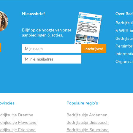
Nieuwsbrief
Over Bedr
Bedrijfsu
Blijf op de hoogte van onze
5 WKR be
aanbiedingen & acties.
Bedrijfsu
Persinfo
Informati
Organisa
ovincies
Populaire regio's
drijfsuitje Drenthe
Bedrijfsuitje Ardennen
drijfsuitje Flevoland
Bedrijfsuitje Biesbosch
drijfsuitje Friesland
Bedrijfsuitje Sauerland