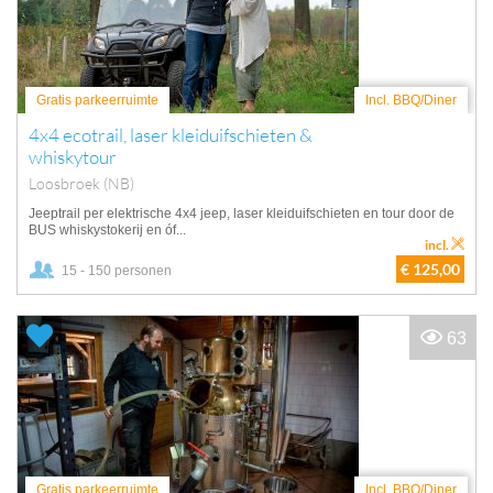
Gratis parkeerruimte
Incl. BBQ/Diner
4x4 ecotrail, laser kleiduifschieten &
whiskytour
Loosbroek (NB)
Jeeptrail per elektrische 4x4 jeep, laser kleiduifschieten en tour door de
BUS whiskystokerij en óf...
incl.
€ 125,00
15 - 150 personen
63
Gratis parkeerruimte
Incl. BBQ/Diner