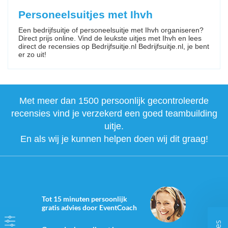
Personeelsuitjes met Ihvh
Een bedrijfsuitje of personeelsuitje met Ihvh organiseren?
Direct prijs online. Vind de leukste uitjes met Ihvh en lees
direct de recensies op Bedrijfsuitje.nl Bedrijfsuitje.nl, je bent
er zo uit!
Met meer dan 1500 persoonlijk gecontroleerde
recensies vind je verzekerd een goed teambuilding
uitje.
En als wij je kunnen helpen doen wij dit graag!
Tot 15 minuten persoonlijk
gratis advies door EventCoach