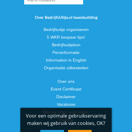
Over BedrijfsUitje.nl teambuilding
Bedrijfsuitje organiseren
5 WKR bespaar tips!
Bedrijfsuitjebon
Persinformatie
Information in English
Organisatie uitbesteden
Over ons
Event Certificaat
Disclaimer
Vacatures
Nieuwe uitjes aanmelden
Voor een optimale gebruikservaring
Sitemap
maken wij gebruik van cookies, OK?