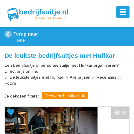
Terug naar
Home
De leukste bedrijfsuitjes met Huifkar
Een bedrijfsuitje of personeelsuitje met Huifkar organiseren?
Direct prijs online.
☆ De leukste uitjes met Huifkar ☆ Alle prijzen ☆ Recensies ☆
Foto's
Trefwoord: huifkar
Je gekozen filters:
67