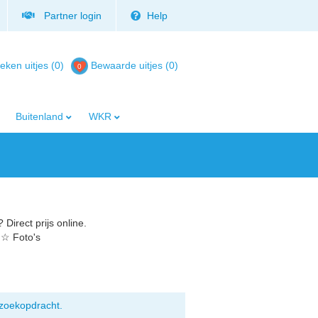
Partner login
Help
eken uitjes (0)
Bewaarde uitjes
(
0
)
Buitenland
WKR
Direct prijs online.
 ☆ Foto's
zoekopdracht.