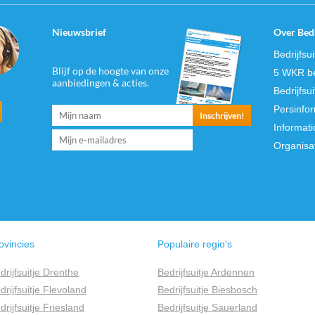
Nieuwsbrief
Over Bedr
Bedrijfsu
Blijf op de hoogte van onze
5 WKR be
aanbiedingen & acties.
Bedrijfsu
Persinfo
Informati
Organisa
ovincies
Populaire regio's
drijfsuitje Drenthe
Bedrijfsuitje Ardennen
drijfsuitje Flevoland
Bedrijfsuitje Biesbosch
drijfsuitje Friesland
Bedrijfsuitje Sauerland