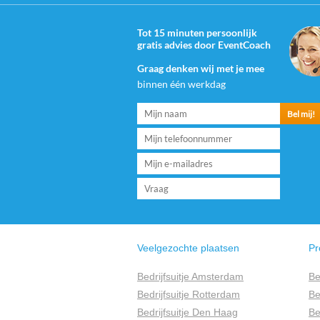
Tot 15 minuten persoonlijk
gratis advies door EventCoach
Graag denken wij met je mee
binnen één werkdag
Veelgezochte plaatsen
Pr
Bedrijfsuitje Amsterdam
Be
Bedrijfsuitje Rotterdam
Be
Bedrijfsuitje Den Haag
Be