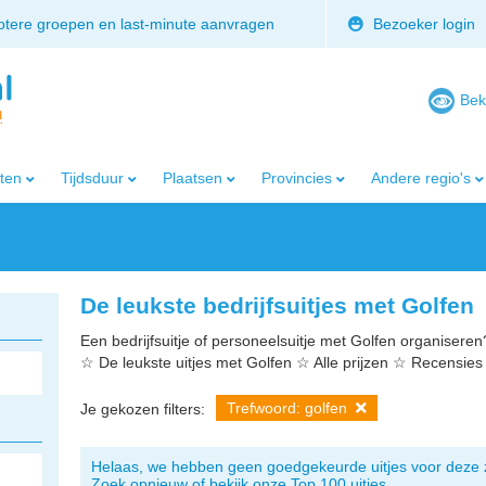
rotere groepen en last-minute aanvragen
Bezoeker login
Bek
iten
Tijdsduur
Plaatsen
Provincies
Andere regio's
De leukste bedrijfsuitjes met Golfen
Een bedrijfsuitje of personeelsuitje met Golfen organiseren? 
☆ De leukste uitjes met Golfen ☆ Alle prijzen ☆ Recensies
Trefwoord: golfen
Je gekozen filters:
Helaas, we hebben geen goedgekeurde uitjes voor deze 
Zoek opnieuw of bekijk onze Top 100 uitjes.