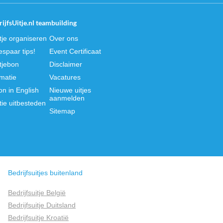
ijfsUitje.nl teambuilding
itje organiseren
Over ons
spaar tips!
Event Certificaat
itjebon
Disclaimer
rmatie
Vacatures
on in English
Nieuwe uitjes
aanmelden
tie uitbesteden
Sitemap
Bedrijfsuitjes buitenland
Bedrijfsuitje België
Bedrijfsuitje Duitsland
Bedrijfsuitje Kroatië