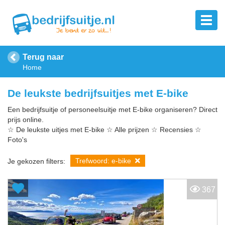
Terug naar
Home
De leukste bedrijfsuitjes met E-bike
Een bedrijfsuitje of personeelsuitje met E-bike organiseren? Direct
prijs online.
☆ De leukste uitjes met E-bike ☆ Alle prijzen ☆ Recensies ☆
Foto's
Trefwoord: e-bike
Je gekozen filters:
367