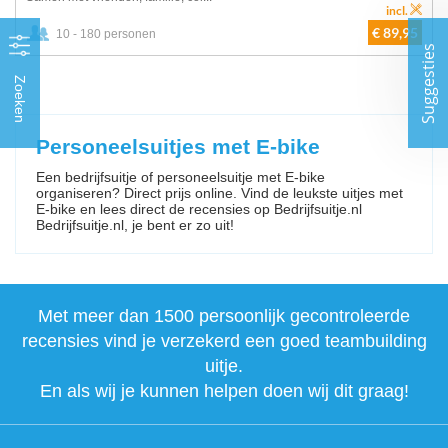
incl.
€ 89,95
10 - 180 personen
Suggesties
Zoeken
Personeelsuitjes met E-bike
Een bedrijfsuitje of personeelsuitje met E-bike
organiseren? Direct prijs online. Vind de leukste uitjes met
E-bike en lees direct de recensies op Bedrijfsuitje.nl
Bedrijfsuitje.nl, je bent er zo uit!
Met meer dan 1500 persoonlijk gecontroleerde
recensies vind je verzekerd een goed teambuilding
uitje.
En als wij je kunnen helpen doen wij dit graag!