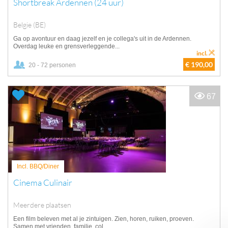
Shortbreak Ardennen (24 uur)
Belgie (BE)
Ga op avontuur en daag jezelf en je collega's uit in de Ardennen.
Overdag leuke en grensverleggende...
incl.
€ 190,00
20 - 72 personen
67
Incl. BBQ/Diner
Cinema Culinair
Meerdere plaatsen
Een film beleven met al je zintuigen. Zien, horen, ruiken, proeven.
Samen met vrienden, familie, col...