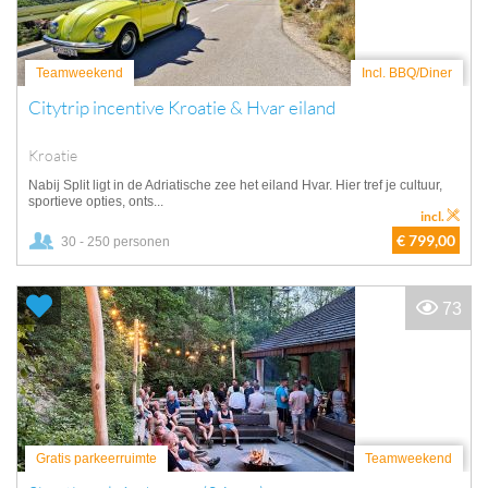
Teamweekend
Incl. BBQ/Diner
Citytrip incentive Kroatie & Hvar eiland
Kroatie
Nabij Split ligt in de Adriatische zee het eiland Hvar. Hier tref je cultuur,
sportieve opties, onts...
incl.
€ 799,00
30 - 250 personen
73
Gratis parkeerruimte
Teamweekend