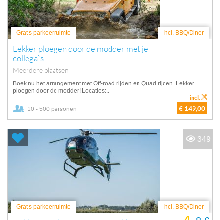
Gratis parkeerruimte
Incl. BBQ/Diner
Lekker ploegen door de modder met je
collega`s
Meerdere plaatsen
Boek nu het arrangement met Off-road rijden en Quad rijden. Lekker
ploegen door de modder! Locaties:...
incl.
€ 149,00
10 - 500 personen
349
Gratis parkeerruimte
Incl. BBQ/Diner