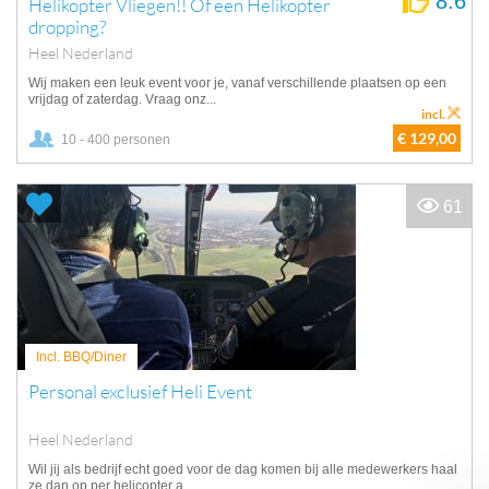
8.6
Helikopter Vliegen!! Of een Helikopter
dropping?
Heel Nederland
Wij maken een leuk event voor je, vanaf verschillende plaatsen op een
vrijdag of zaterdag. Vraag onz...
incl.
€ 129,00
10 - 400 personen
61
Incl. BBQ/Diner
Personal exclusief Heli Event
Heel Nederland
Wil jij als bedrijf echt goed voor de dag komen bij alle medewerkers haal
ze dan op per helicopter a...