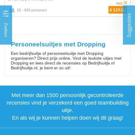
incl.
€ 129,00
50 - 999 personen
Suggesties
Zoeken
Personeelsuitjes met Dropping
Een bedrijfsuitje of personeelsuitje met Dropping
organiseren? Direct prijs online. Vind de leukste uitjes met
Dropping en lees direct de recensies op Bedrijfsuitje.nl
Bedrijfsuitje.nl, je bent er zo uit!
Met meer dan 1500 persoonlijk gecontroleerde
recensies vind je verzekerd een goed teambuilding
uitje.
En als wij je kunnen helpen doen wij dit graag!