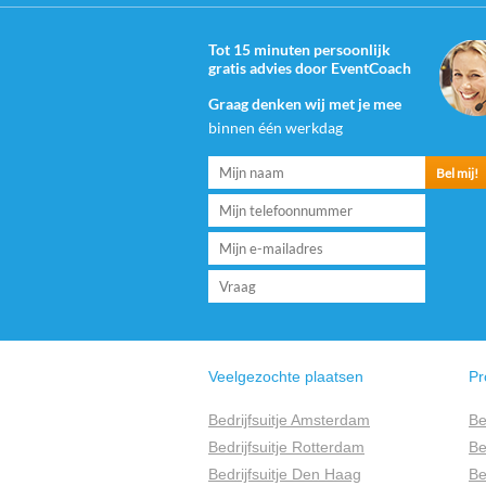
Tot 15 minuten persoonlijk
gratis advies door EventCoach
Graag denken wij met je mee
binnen één werkdag
Veelgezochte plaatsen
Pr
Bedrijfsuitje Amsterdam
Be
Bedrijfsuitje Rotterdam
Be
Bedrijfsuitje Den Haag
Be