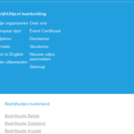
ijfsUitje.nl teambuilding
itje organiseren
Over ons
spaar tips!
Event Certificaat
itjebon
Disclaimer
rmatie
Vacatures
on in English
Nieuwe uitjes
aanmelden
tie uitbesteden
Sitemap
Bedrijfsuitjes buitenland
Bedrijfsuitje België
Bedrijfsuitje Duitsland
Bedrijfsuitje Kroatië