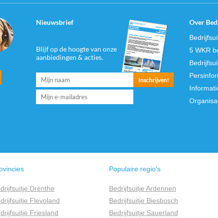
Nieuwsbrief
Over Bedr
Bedrijfsu
Blijf op de hoogte van onze
5 WKR be
aanbiedingen & acties.
Bedrijfsu
Persinfo
Informati
Organisa
ovincies
Populaire regio's
drijfsuitje Drenthe
Bedrijfsuitje Ardennen
drijfsuitje Flevoland
Bedrijfsuitje Biesbosch
drijfsuitje Friesland
Bedrijfsuitje Sauerland