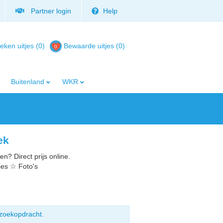
Partner login
Help
eken uitjes (0)
Bewaarde uitjes
(
0
)
Buitenland
WKR
ek
n? Direct prijs online.
ies ☆ Foto's
zoekopdracht.