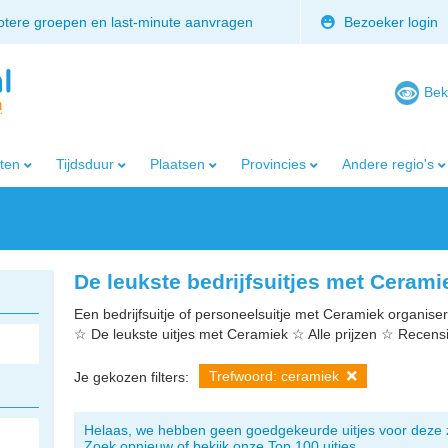
rotere groepen en last-minute aanvragen
Bezoeker login
Bek
iten
Tijdsduur
Plaatsen
Provincies
Andere regio's
De leukste bedrijfsuitjes met Cerami
Een bedrijfsuitje of personeelsuitje met Ceramiek organisere
☆ De leukste uitjes met Ceramiek ☆ Alle prijzen ☆ Recens
Trefwoord: ceramiek
Je gekozen filters:
Helaas, we hebben geen goedgekeurde uitjes voor deze 
Zoek opnieuw of bekijk onze Top 100 uitjes.