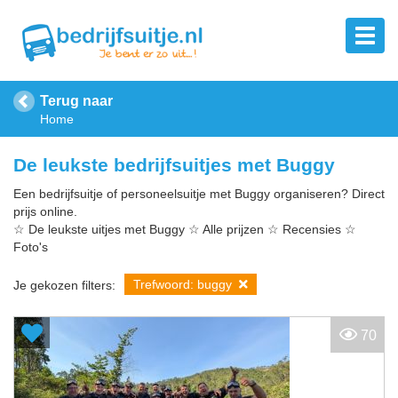
Terug naar
Home
De leukste bedrijfsuitjes met Buggy
Een bedrijfsuitje of personeelsuitje met Buggy organiseren? Direct
prijs online.
☆ De leukste uitjes met Buggy ☆ Alle prijzen ☆ Recensies ☆
Foto's
Trefwoord: buggy
Je gekozen filters:
70