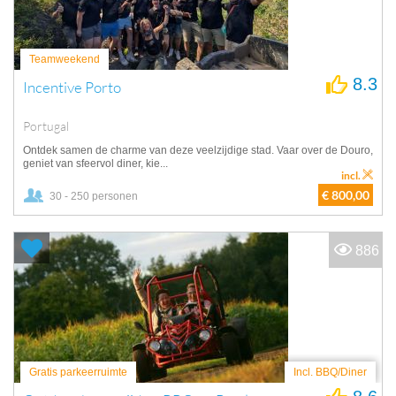
Teamweekend
8.3
Incentive Porto
Portugal
Ontdek samen de charme van deze veelzijdige stad. Vaar over de Douro,
geniet van sfeervol diner, kie...
incl.
€ 800,00
30 - 250 personen
886
Gratis parkeerruimte
Incl. BBQ/Diner