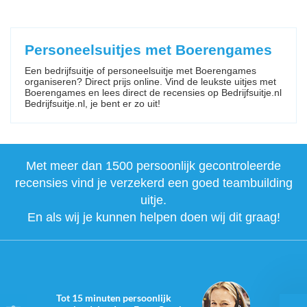
Personeelsuitjes met Boerengames
Een bedrijfsuitje of personeelsuitje met Boerengames
organiseren? Direct prijs online. Vind de leukste uitjes met
Boerengames en lees direct de recensies op Bedrijfsuitje.nl
Bedrijfsuitje.nl, je bent er zo uit!
Met meer dan 1500 persoonlijk gecontroleerde
recensies vind je verzekerd een goed teambuilding
uitje.
En als wij je kunnen helpen doen wij dit graag!
Tot 15 minuten persoonlijk