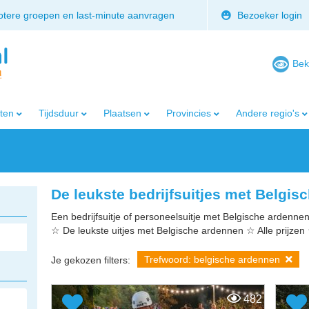
rotere groepen en last-minute aanvragen
Bezoeker login
Bek
iten
Tijdsduur
Plaatsen
Provincies
Andere regio's
De leukste bedrijfsuitjes met Belgi
Een bedrijfsuitje of personeelsuitje met Belgische ardennen
☆ De leukste uitjes met Belgische ardennen ☆ Alle prijze
Trefwoord: belgische ardennen
Je gekozen filters:
482