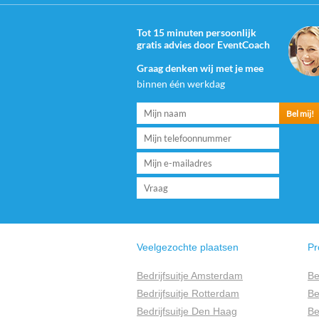
Tot 15 minuten persoonlijk
gratis advies door EventCoach
Graag denken wij met je mee
binnen één werkdag
Veelgezochte plaatsen
Pr
Bedrijfsuitje Amsterdam
Be
Bedrijfsuitje Rotterdam
Be
Bedrijfsuitje Den Haag
Be