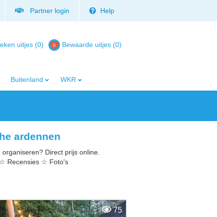
Partner login
Help
eken uitjes (0)
Bewaarde uitjes
(
0
)
Buitenland
WKR
sche ardennen
 organiseren? Direct prijs online.
n ☆ Recensies ☆ Foto's
75