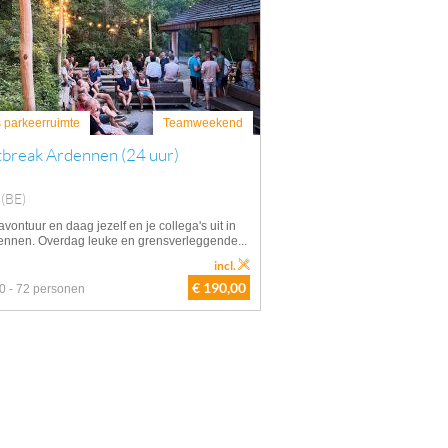
s parkeerruimte
Teamweekend
tbreak Ardennen (24 uur)
 (BE)
vontuur en daag jezelf en je collega's uit in
ennen. Overdag leuke en grensverleggende...
incl.
€ 190,00
0 - 72 personen