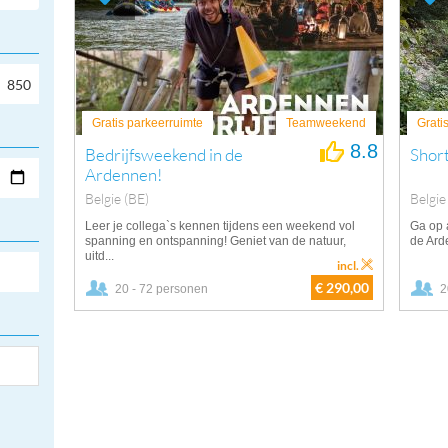
Gratis parkeerruimte
Teamweekend
Grati
8.8
Bedrijfsweekend in de
Shor
Ardennen!
Belgie (BE)
Belgie
Leer je collega`s kennen tijdens een weekend vol
Ga op a
spanning en ontspanning! Geniet van de natuur,
de Ard
uitd...
incl.
€ 290,00
20 - 72 personen
2