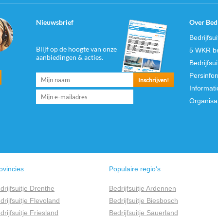
Nieuwsbrief
Over Bedr
Bedrijfsu
Blijf op de hoogte van onze
5 WKR be
aanbiedingen & acties.
Bedrijfsu
Persinfo
Informati
Organisa
ovincies
Populaire regio's
drijfsuitje Drenthe
Bedrijfsuitje Ardennen
drijfsuitje Flevoland
Bedrijfsuitje Biesbosch
drijfsuitje Friesland
Bedrijfsuitje Sauerland