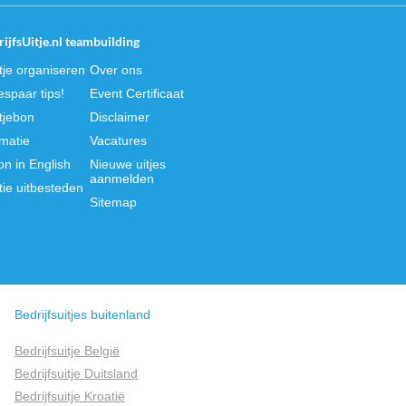
ijfsUitje.nl teambuilding
itje organiseren
Over ons
spaar tips!
Event Certificaat
itjebon
Disclaimer
rmatie
Vacatures
on in English
Nieuwe uitjes
aanmelden
tie uitbesteden
Sitemap
Bedrijfsuitjes buitenland
Bedrijfsuitje België
Bedrijfsuitje Duitsland
Bedrijfsuitje Kroatië