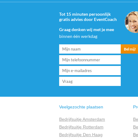
Tot 15 minuten persoonlijk
gratis advies door EventCoach
Graag denken wij met je mee
binnen één werkdag
Veelgezochte plaatsen
Pr
Bedrijfsuitje Amsterdam
Be
Bedrijfsuitje Rotterdam
Be
Bedrijfsuitje Den Haag
Be