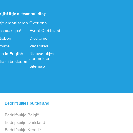
ijfsUitje.nl teambuilding
itje organiseren
Over ons
spaar tips!
Event Certificaat
itjebon
Disclaimer
rmatie
Vacatures
on in English
Nieuwe uitjes
aanmelden
tie uitbesteden
Sitemap
Bedrijfsuitjes buitenland
Bedrijfsuitje België
Bedrijfsuitje Duitsland
Bedrijfsuitje Kroatië