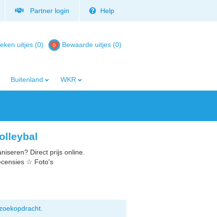
Partner login
Help
eken uitjes (0)
Bewaarde uitjes
(
0
)
Buitenland
WKR
olleybal
niseren? Direct prijs online.
ecensies ☆ Foto's
zoekopdracht.