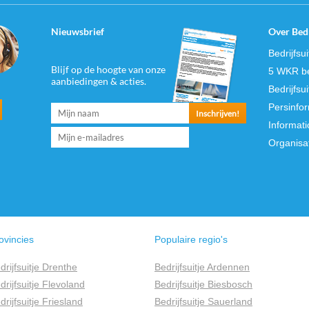
Nieuwsbrief
Over Bedr
Bedrijfsu
Blijf op de hoogte van onze
5 WKR be
aanbiedingen & acties.
Bedrijfsu
Persinfo
Informati
Organisa
ovincies
Populaire regio's
drijfsuitje Drenthe
Bedrijfsuitje Ardennen
drijfsuitje Flevoland
Bedrijfsuitje Biesbosch
drijfsuitje Friesland
Bedrijfsuitje Sauerland