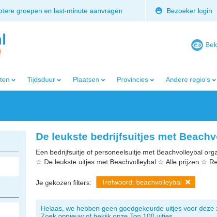
rotere groepen en last-minute aanvragen
Bezoeker login
Bek
iten
Tijdsduur
Plaatsen
Provincies
Andere regio's
De leukste bedrijfsuitjes met Beachv
Een bedrijfsuitje of personeelsuitje met Beachvolleybal orga
☆ De leukste uitjes met Beachvolleybal ☆ Alle prijzen ☆ R
Trefwoord: beachvolleybal
Je gekozen filters:
Helaas, we hebben geen goedgekeurde uitjes voor deze 
Zoek opnieuw of bekijk onze Top 100 uitjes.