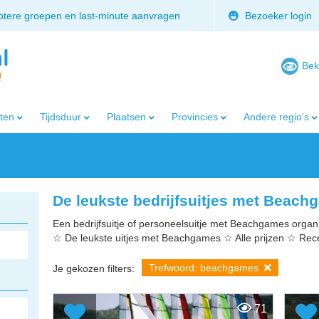
rotere groepen en last-minute aanvragen
Bezoeker login
Bek
iten
Tijdsduur
Plaatsen
Provincies
Andere regio's
De leukste bedrijfsuitjes met Beac
Een bedrijfsuitje of personeelsuitje met Beachgames organis
☆ De leukste uitjes met Beachgames ☆ Alle prijzen ☆ Rec
Trefwoord: beachgames
Je gekozen filters:
71