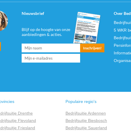
Nieuwsbrief
Over Bedr
Bedrijfsu
Blijf op de hoogte van onze
5 WKR be
aanbiedingen & acties.
Bedrijfsu
Persinfo
Informati
Organisa
ovincies
Populaire regio's
drijfsuitje Drenthe
Bedrijfsuitje Ardennen
drijfsuitje Flevoland
Bedrijfsuitje Biesbosch
drijfsuitje Friesland
Bedrijfsuitje Sauerland