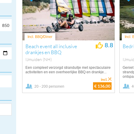
Incl. BBQ/Diner
Incl.
8.8
Beach event all inclusive
Bedri
drankjes en BBQ
IJmuiden (NH)
IJmui
Een compleet verzorgd stranduitje met spectaculaire
Geniet 
activiteiten en een overheerlijke BBQ en drankje...
strandp
ontspan
incl.
€ 136,00
20 - 200 personen
4