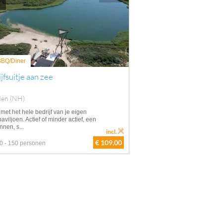
 BBQ/Diner
jfsuitje aan zee
den (NH)
met het hele bedrijf van je eigen
aviljoen. Actief of minder actief, een
nen, s...
incl.
€ 109,00
0 - 150 personen