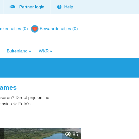
Partner login
Help
eken uitjes (0)
Bewaarde uitjes
(
0
)
Buitenland
WKR
hgames
eren? Direct prijs online.
ensies ☆ Foto's
85