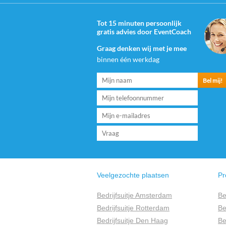
Tot 15 minuten persoonlijk
gratis advies door EventCoach
Graag denken wij met je mee
binnen één werkdag
Veelgezochte plaatsen
Pr
Bedrijfsuitje Amsterdam
Be
Bedrijfsuitje Rotterdam
Be
Bedrijfsuitje Den Haag
Be