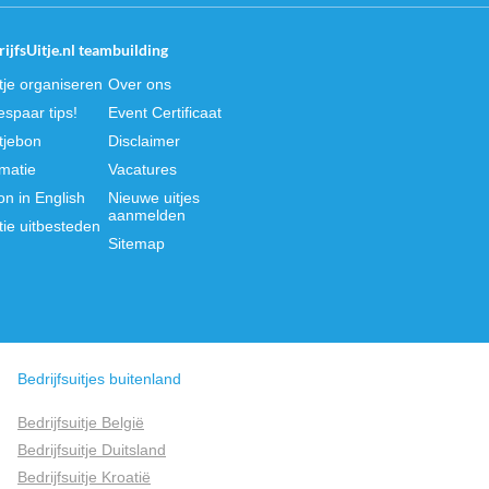
ijfsUitje.nl teambuilding
itje organiseren
Over ons
spaar tips!
Event Certificaat
itjebon
Disclaimer
rmatie
Vacatures
on in English
Nieuwe uitjes
aanmelden
tie uitbesteden
Sitemap
Bedrijfsuitjes buitenland
Bedrijfsuitje België
Bedrijfsuitje Duitsland
Bedrijfsuitje Kroatië