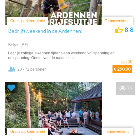
Gratis parkeerruimte
Teamweekend
8.8
Bedrijfsweekend in de Ardennen!
Belgie (BE)
Leer je collega`s kennen tijdens een weekend vol spanning en
ontspanning! Geniet van de natuur, uitd...
incl.
€ 290,00
20 - 72 personen
73
Gratis parkeerruimte
Teamweekend