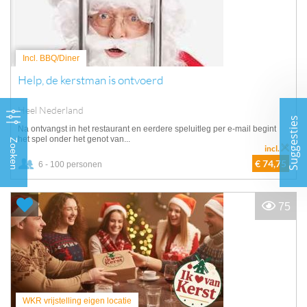
Incl. BBQ/Diner
Help, de kerstman is ontvoerd
Heel Nederland
Suggesties
Na ontvangst in het restaurant en eerdere speluitleg per e-mail begint
het spel onder het genot van...
Zoeken
incl.
€ 74,75
6 - 100 personen
75
WKR vrijstelling eigen locatie