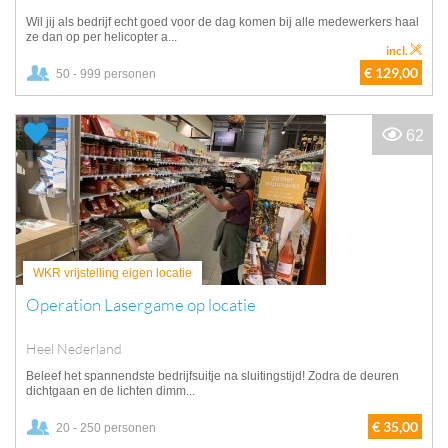
Wil jij als bedrijf echt goed voor de dag komen bij alle medewerkers haal
ze dan op per helicopter a...
incl.
€ 129,00
50 - 999 personen
62
WKR vrijstelling eigen locatie
Operation Lasergame op locatie
Heel Nederland
Beleef het spannendste bedrijfsuitje na sluitingstijd! Zodra de deuren
dichtgaan en de lichten dimm...
€ 35,00
20 - 250 personen