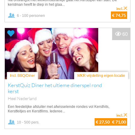
Na ontvangst met welkomstdrankje gaat het Kerstspel van start. De
kerstman heeft te diep in het glaa...
incl.
€ 74,75
6 - 100 personen
60
Incl. BBQ/Diner
WKR vrijstelling eigen locatie
KerstQuiz Diner het ultieme dinerspel rond
kerst
Heel Nederland
Een feestelijke afsluiter met afwisselende rondes vol Kersthits,
Kerstfeitjes en Kerstfilms. Iederee...
incl.
€ 27,50
€ 71,00
10 - 500 pers.