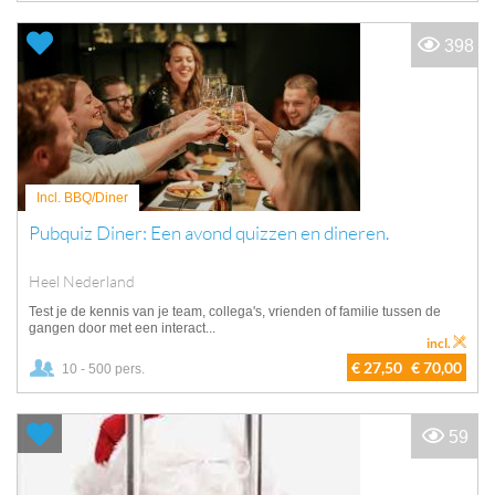
398
Incl. BBQ/Diner
Pubquiz Diner: Een avond quizzen en dineren.
Heel Nederland
Test je de kennis van je team, collega's, vrienden of familie tussen de
gangen door met een interact...
incl.
€ 27,50
€ 70,00
10 - 500 pers.
59