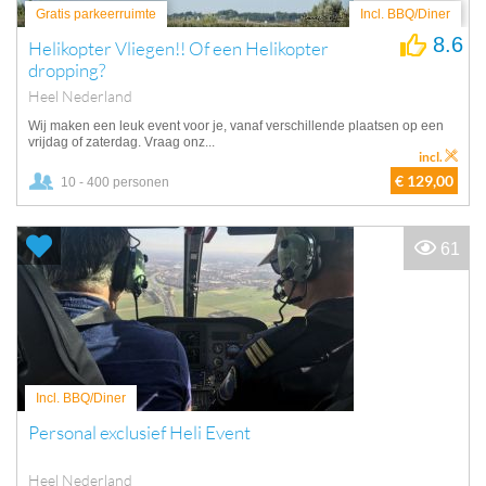
Gratis parkeerruimte
Incl. BBQ/Diner
8.6
Helikopter Vliegen!! Of een Helikopter
dropping?
Heel Nederland
Wij maken een leuk event voor je, vanaf verschillende plaatsen op een
vrijdag of zaterdag. Vraag onz...
incl.
€ 129,00
10 - 400 personen
61
Incl. BBQ/Diner
Personal exclusief Heli Event
Heel Nederland