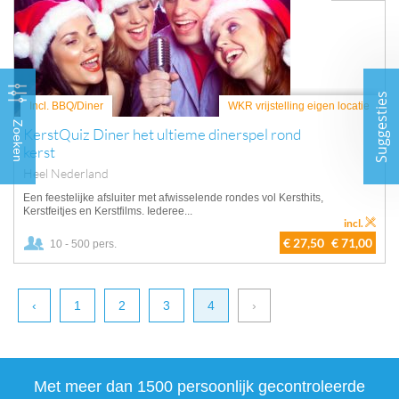
Suggesties
Incl. BBQ/Diner
WKR vrijstelling eigen locatie
Zoeken
KerstQuiz Diner het ultieme dinerspel rond
kerst
Heel Nederland
Een feestelijke afsluiter met afwisselende rondes vol Kersthits,
Kerstfeitjes en Kerstfilms. Iederee...
incl.
€ 27,50
€ 71,00
10 - 500 pers.
‹
1
2
3
4
›
Met meer dan 1500 persoonlijk gecontroleerde