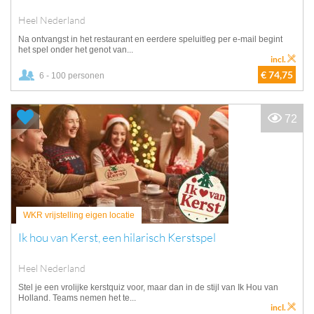
Heel Nederland
Na ontvangst in het restaurant en eerdere speluitleg per e-mail begint
het spel onder het genot van...
incl.
€ 74,75
6 - 100 personen
72
WKR vrijstelling eigen locatie
Ik hou van Kerst, een hilarisch Kerstspel
Heel Nederland
Stel je een vrolijke kerstquiz voor, maar dan in de stijl van Ik Hou van
Holland. Teams nemen het te...
incl.