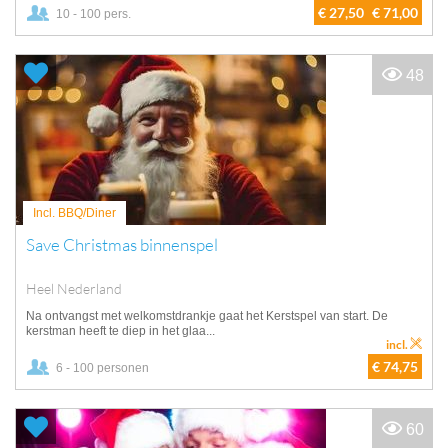
€ 27,50
€ 71,00
10 - 100 pers.
48
Incl. BBQ/Diner
Save Christmas binnenspel
Heel Nederland
Na ontvangst met welkomstdrankje gaat het Kerstspel van start. De
kerstman heeft te diep in het glaa...
incl.
€ 74,75
6 - 100 personen
60