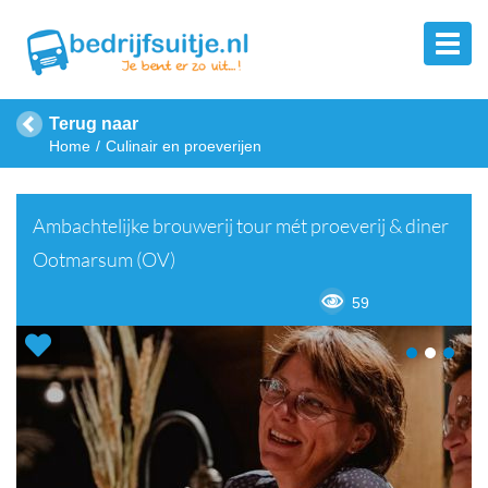
Terug naar
Home
Culinair en proeverijen
Ambachtelijke brouwerij tour mét proeverij & diner
Ootmarsum (OV)
59