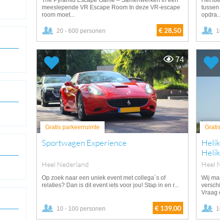
The Pyramid Escape Game – Samenwerken in een
Het id
meeslepende VR Escape Room In deze VR-escape
tussen
room moet...
opdra..
€ 28,50
20 - 600 personen
1
74
Gratis parkeerruimte
Grati
Sportwagen Experience
Helik
Helik
Heel Nederland
Heel 
Op zoek naar een uniek event met collega`s of
Wij ma
relaties? Dan is dit event iets voor jou! Stap in en r...
verschi
Vraag o
€ 139,00
10 - 100 personen
1