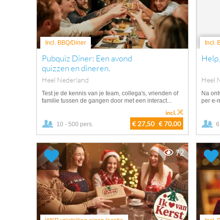
Incl. BBQ/Diner
Incl.
Pubquiz Diner: Een avond
Help,
quizzen en dineren.
Heel Nederland
Heel 
Test je de kennis van je team, collega's, vrienden of
Na ontv
familie tussen de gangen door met een interact...
per e-m
incl.
€ 27,50
€ 70,00
10 - 500 pers.
6
72