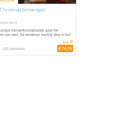
 BBQ/Diner
 Christmas binnenspel
Nederland
vangst met welkomstdrankje gaat het
el van start. De kerstman heeft te diep in het
incl.
€ 74,75
 - 100 personen