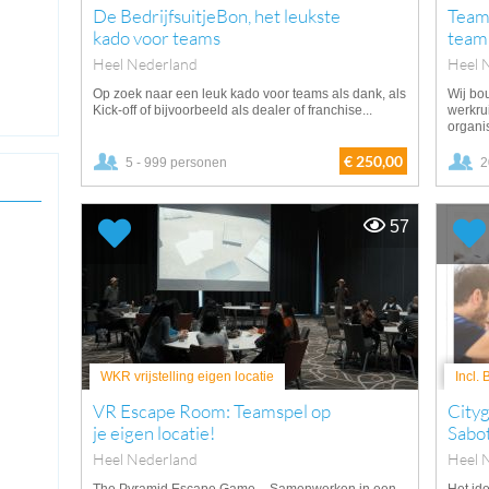
De BedrijfsuitjeBon, het leukste
Teamu
kado voor teams
team
Heel Nederland
Heel 
Op zoek naar een leuk kado voor teams als dank, als
Wij bo
Kick-off of bijvoorbeeld als dealer of franchise...
werkru
organis
€ 250,00
5 - 999 personen
2
57
WKR vrijstelling eigen locatie
Incl.
VR Escape Room: Teamspel op
City
je eigen locatie!
Sabo
Heel Nederland
Heel 