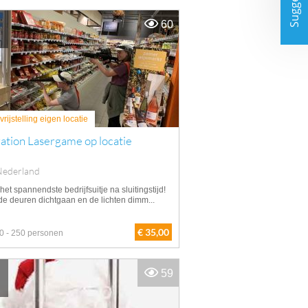
Suggesties
60
rijstelling eigen locatie
ation Lasergame op locatie
Nederland
het spannendste bedrijfsuitje na sluitingstijd!
de deuren dichtgaan en de lichten dimm...
€ 35,00
0 - 250 personen
59