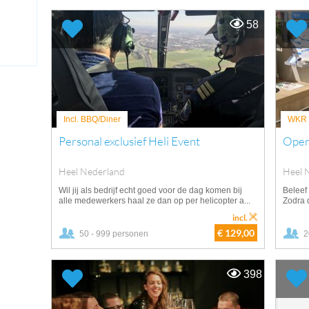
58
Incl. BBQ/Diner
WKR v
Personal exclusief Heli Event
Oper
Heel Nederland
Heel 
Wil jij als bedrijf echt goed voor de dag komen bij
Beleef 
alle medewerkers haal ze dan op per helicopter a...
Zodra 
incl.
€ 129,00
50 - 999 personen
2
398