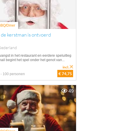
 BBQ/Diner
 de kerstman is ontvoerd
Nederland
angst in het restaurant en eerdere speluitleg
ail begint het spel onder het genot van...
incl.
€ 74,75
 - 100 personen
49