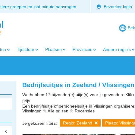
rotere groepen en last-minute aanvragen
Bezoeker login
Bek
iten
Tijdsduur
Plaatsen
Provincies
Andere regio's
Bedrijfsuitjes in Zeeland / Vlissingen
We hebben 17 bijzonder(e) uitje(s) voor je gevonden. Klik 
prijs.
Een bedrijfsuitje of personeelsuitje in Vlissingen organiseren
Vlissingen ☆ Alle prijzen ☆ Recensies
Regio: Zeeland
Plaats: Vlissin
Je gekozen filters:
×