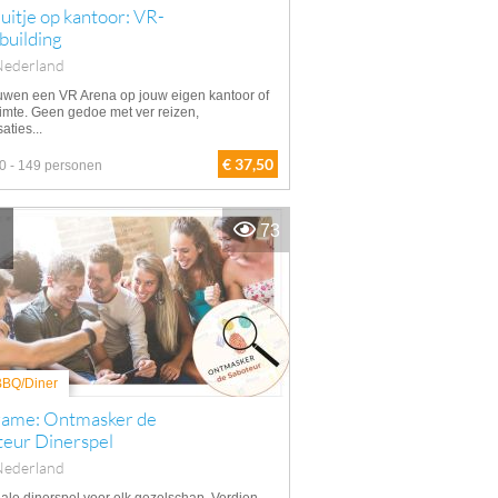
itje op kantoor: VR-
building
Nederland
uwen een VR Arena op jouw eigen kantoor of
imte. Geen gedoe met ver reizen,
aties...
€ 37,50
0 - 149 personen
73
 BBQ/Diner
game: Ontmasker de
teur Dinerspel
Nederland