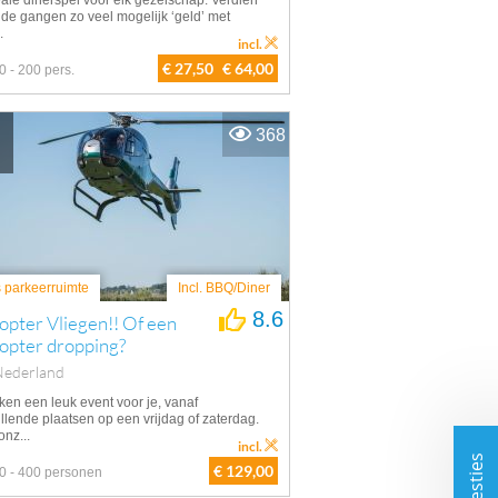
eale dinerspel voor elk gezelschap. Verdien
 de gangen zo veel mogelijk ‘geld’ met
.
incl.
€ 27,50
€ 64,00
0 - 200 pers.
368
s parkeerruimte
Incl. BBQ/Diner
8.6
opter Vliegen!! Of een
opter dropping?
Nederland
ken een leuk event voor je, vanaf
llende plaatsen op een vrijdag of zaterdag.
nz...
incl.
€ 129,00
0 - 400 personen