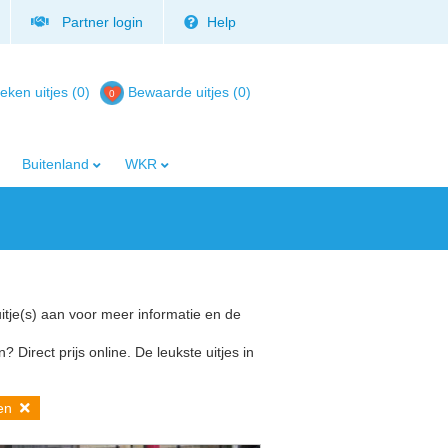
Partner login
Help
eken uitjes (0)
Bewaarde uitjes
(
0
)
Buitenland
WKR
uitje(s) aan voor meer informatie en de
? Direct prijs online. De leukste uitjes in
gen