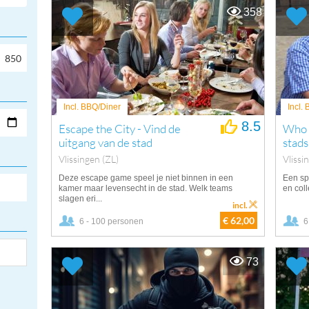
358
Incl. BBQ/Diner
Incl.
8.5
Escape the City - Vind de
Who d
uitgang van de stad
stads
Vlissingen (ZL)
Vlissi
Deze escape game speel je niet binnen in een
Een sp
kamer maar levensecht in de stad. Welk teams
en coll
slagen eri...
incl.
€ 62,00
6 - 100 personen
6
73