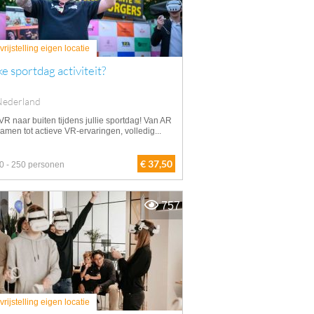
rijstelling eigen locatie
e sportdag activiteit?
Nederland
VR naar buiten tijdens jullie sportdag! Van AR
amen tot actieve VR-ervaringen, volledig...
€ 37,50
0 - 250 personen
757
rijstelling eigen locatie