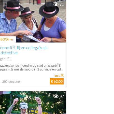
71
 BBQ/Diner
one it?! Jij en collega's als
 detective
ngen (ZL)
raakmakende moord in de stad en waarbij jij
ega's in teams de moord in 2 uur moeten opl...
incl.
€ 62,00
 - 200 personen
97