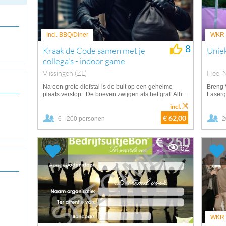
Incl. BBQ/Diner
WKR v
8
Kraak de Code samen met je
Uniek
collega's - indoor game
Vlissingen (ZL)
Heel 
Na een grote diefstal is de buit op een geheime
Breng 
plaats verstopt. De boeven zwijgen als het graf. Alh...
Laserg
incl.
€ 62,00
6 - 200 personen
2
62
WKR v