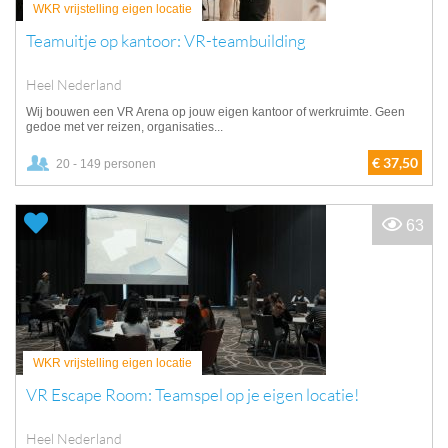
WKR vrijstelling eigen locatie
Teamuitje op kantoor: VR-teambuilding
Heel Nederland
Wij bouwen een VR Arena op jouw eigen kantoor of werkruimte. Geen
gedoe met ver reizen, organisaties...
€ 37,50
20 - 149 personen
63
WKR vrijstelling eigen locatie
VR Escape Room: Teamspel op je eigen locatie!
Heel Nederland