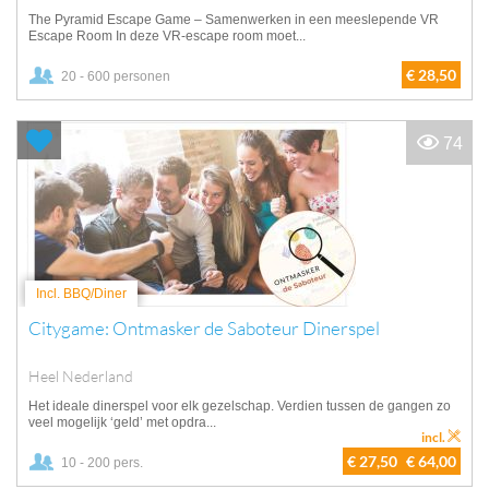
The Pyramid Escape Game – Samenwerken in een meeslepende VR
Escape Room In deze VR-escape room moet...
€ 28,50
20 - 600 personen
74
Incl. BBQ/Diner
Citygame: Ontmasker de Saboteur Dinerspel
Heel Nederland
Het ideale dinerspel voor elk gezelschap. Verdien tussen de gangen zo
veel mogelijk ‘geld’ met opdra...
incl.
€ 27,50
€ 64,00
10 - 200 pers.