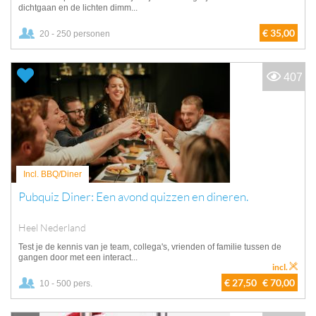
dichtgaan en de lichten dimm...
€ 35,00
20 - 250 personen
407
Incl. BBQ/Diner
Pubquiz Diner: Een avond quizzen en dineren.
Heel Nederland
Test je de kennis van je team, collega's, vrienden of familie tussen de
gangen door met een interact...
incl.
€ 27,50
€ 70,00
10 - 500 pers.