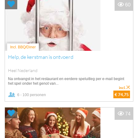
60
Incl. BBQ/Diner
Help, de kerstman is ontvoerd
Heel Nederland
Na ontvangst in het restaurant en eerdere speluitleg per e-mail begint
het spel onder het genot van...
incl.
€ 74,75
6 - 100 personen
74