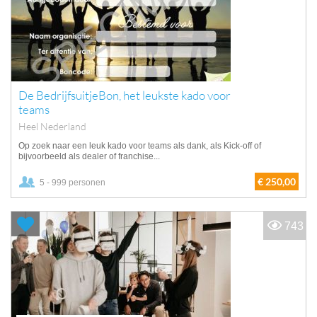
De BedrijfsuitjeBon, het leukste kado voor
teams
Heel Nederland
Op zoek naar een leuk kado voor teams als dank, als Kick-off of
bijvoorbeeld als dealer of franchise...
€ 250,00
5 - 999 personen
743