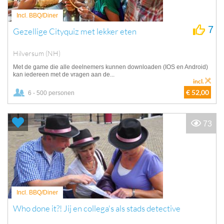
Incl. BBQ/Diner
7
Gezellige Cityquiz met lekker eten
Hilversum (NH)
Met de game die alle deelnemers kunnen downloaden (IOS en Android)
kan iedereen met de vragen aan de...
incl.
€ 52,00
6 - 500 personen
73
Incl. BBQ/Diner
Who done it?! Jij en collega's als stads detective