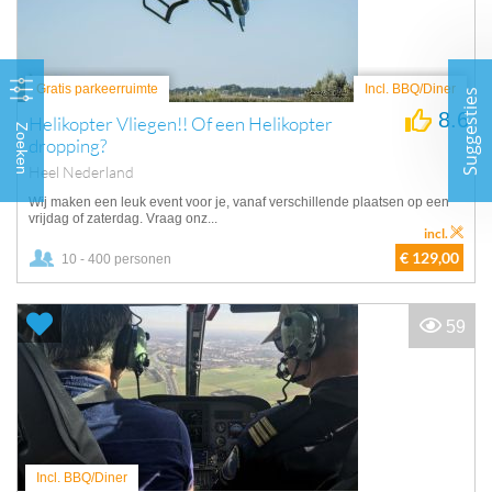
Gratis parkeerruimte
Incl. BBQ/Diner
Suggesties
8.6
Helikopter Vliegen!! Of een Helikopter
Zoeken
dropping?
Heel Nederland
Wij maken een leuk event voor je, vanaf verschillende plaatsen op een
vrijdag of zaterdag. Vraag onz...
incl.
€ 129,00
10 - 400 personen
59
Incl. BBQ/Diner