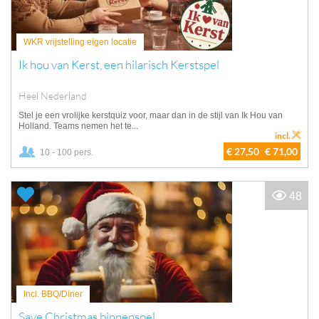
WKR vrijstelling eigen locatie
Ik hou van Kerst, een hilarisch Kerstspel
Heel Nederland
Stel je een vrolijke kerstquiz voor, maar dan in de stijl van Ik Hou van
Holland. Teams nemen het te...
incl.
€ 27,50
€ 71,00
10 - 100 pers.
48
Incl. BBQ/Diner
Save Christmas binnenspel