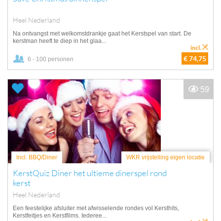
Heel Nederland
Na ontvangst met welkomstdrankje gaat het Kerstspel van start. De
kerstman heeft te diep in het glaa...
incl.
€ 74,75
6 - 100 personen
59
Incl. BBQ/Diner
WKR vrijstelling eigen locatie
KerstQuiz Diner het ultieme dinerspel rond
kerst
Heel Nederland
Een feestelijke afsluiter met afwisselende rondes vol Kersthits,
Kerstfeitjes en Kerstfilms. Iederee...