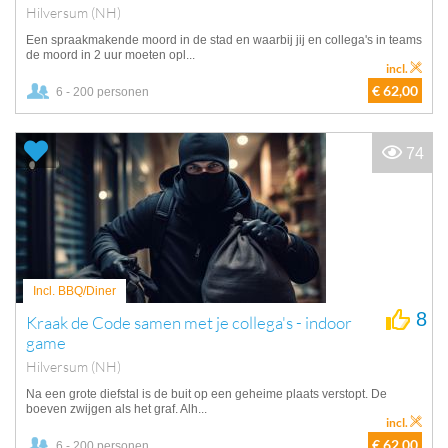
Hilversum (NH)
Een spraakmakende moord in de stad en waarbij jij en collega's in teams
de moord in 2 uur moeten opl...
incl.
€ 62,00
6 - 200 personen
74
Incl. BBQ/Diner
8
Kraak de Code samen met je collega's - indoor
game
Hilversum (NH)
Na een grote diefstal is de buit op een geheime plaats verstopt. De
boeven zwijgen als het graf. Alh...
incl.
€ 62,00
6 - 200 personen