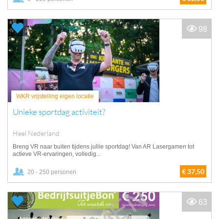
98
WKR vrijstelling eigen locatie
Unieke sportdag activiteit?
Heel Nederland
Breng VR naar buiten tijdens jullie sportdag! Van AR Lasergamen tot
actieve VR-ervaringen, volledig...
€ 37,50
20 - 250 personen
63