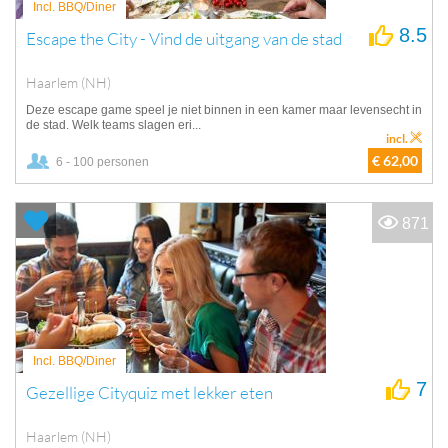
Incl. BBQ/Diner
8.5
Escape the City - Vind de uitgang van de stad
Haarlem (NH)
Deze escape game speel je niet binnen in een kamer maar levensecht in
de stad. Welk teams slagen eri...
incl.
€ 62,00
6 - 100 personen
871
Incl. BBQ/Diner
7
Gezellige Cityquiz met lekker eten
Haarlem (NH)