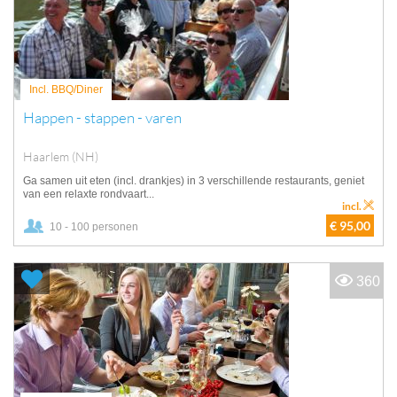
Incl. BBQ/Diner
Happen - stappen - varen
Haarlem (NH)
Ga samen uit eten (incl. drankjes) in 3 verschillende restaurants, geniet
van een relaxte rondvaart...
incl.
€ 95,00
10 - 100 personen
360