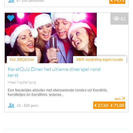
€ 74,75
6 - 100 personen
61
Incl. BBQ/Diner
WKR vrijstelling eigen locatie
KerstQuiz Diner het ultieme dinerspel rond
kerst
Heel Nederland
Een feestelijke afsluiter met afwisselende rondes vol Kersthits,
Kerstfeitjes en Kerstfilms. Iederee...
incl.
€ 27,50
€ 71,00
10 - 500 pers.