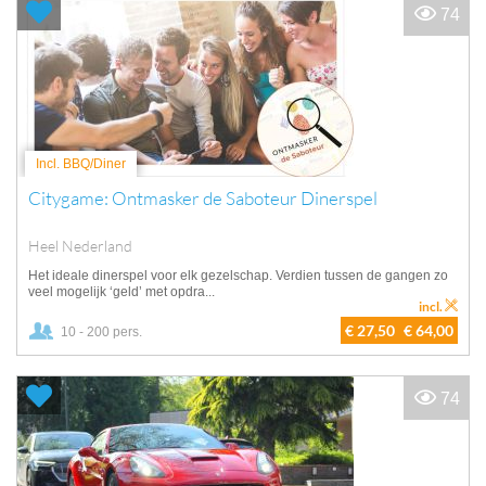
74
Incl. BBQ/Diner
Citygame: Ontmasker de Saboteur Dinerspel
Heel Nederland
Het ideale dinerspel voor elk gezelschap. Verdien tussen de gangen zo
veel mogelijk ‘geld’ met opdra...
incl.
€ 27,50
€ 64,00
10 - 200 pers.
74