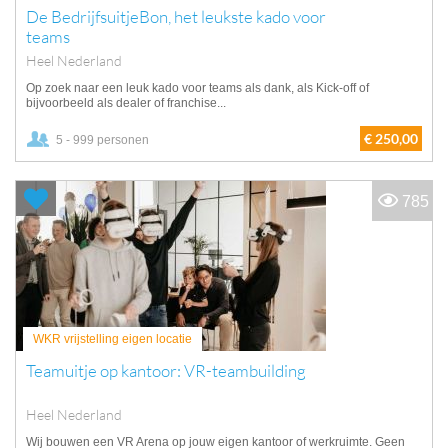
De BedrijfsuitjeBon, het leukste kado voor
teams
Heel Nederland
Op zoek naar een leuk kado voor teams als dank, als Kick-off of
bijvoorbeeld als dealer of franchise...
€ 250,00
5 - 999 personen
785
WKR vrijstelling eigen locatie
Teamuitje op kantoor: VR-teambuilding
Heel Nederland
Wij bouwen een VR Arena op jouw eigen kantoor of werkruimte. Geen