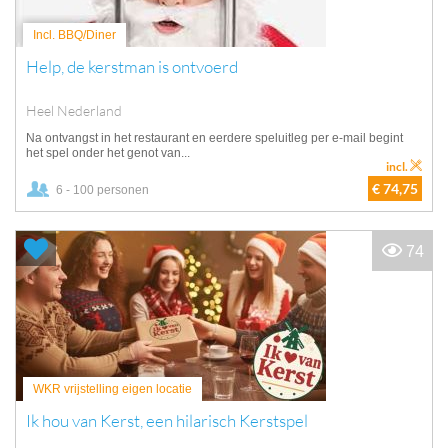
Incl. BBQ/Diner
Help, de kerstman is ontvoerd
Heel Nederland
Na ontvangst in het restaurant en eerdere speluitleg per e-mail begint
het spel onder het genot van...
incl.
€ 74,75
6 - 100 personen
74
WKR vrijstelling eigen locatie
Ik hou van Kerst, een hilarisch Kerstspel