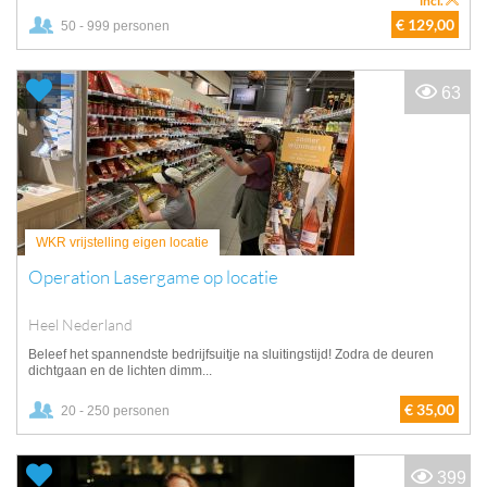
incl.
€ 129,00
50 - 999 personen
63
WKR vrijstelling eigen locatie
Operation Lasergame op locatie
Heel Nederland
Beleef het spannendste bedrijfsuitje na sluitingstijd! Zodra de deuren
dichtgaan en de lichten dimm...
€ 35,00
20 - 250 personen
399