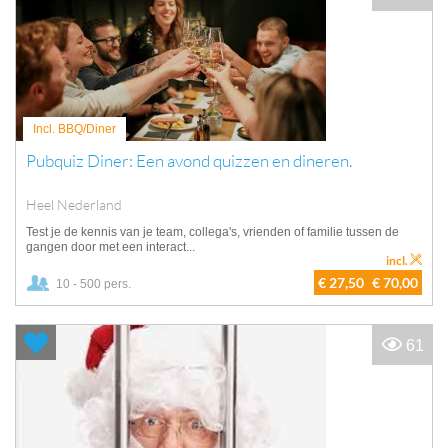
Incl. BBQ/Diner
Pubquiz Diner: Een avond quizzen en dineren.
Heel Nederland
Test je de kennis van je team, collega's, vrienden of familie tussen de
gangen door met een interact...
incl.
€ 27,50
€ 70,00
10 - 500 pers.
61