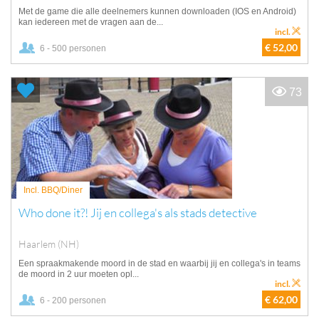
Met de game die alle deelnemers kunnen downloaden (IOS en Android)
kan iedereen met de vragen aan de...
incl.
€ 52,00
6 - 500 personen
73
Incl. BBQ/Diner
Who done it?! Jij en collega's als stads detective
Haarlem (NH)
Een spraakmakende moord in de stad en waarbij jij en collega's in teams
de moord in 2 uur moeten opl...
incl.
€ 62,00
6 - 200 personen