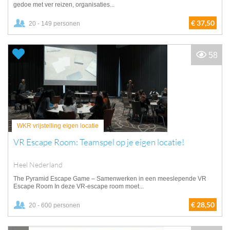
gedoe met ver reizen, organisaties...
€ 37,50
20 - 149 personen
58
WKR vrijstelling eigen locatie
VR Escape Room: Teamspel op je eigen locatie!
Heel Nederland
The Pyramid Escape Game – Samenwerken in een meeslepende VR
Escape Room In deze VR-escape room moet...
€ 28,50
20 - 600 personen