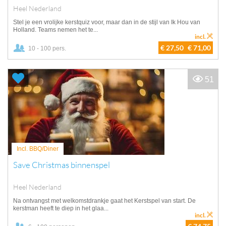
Heel Nederland
Stel je een vrolijke kerstquiz voor, maar dan in de stijl van Ik Hou van
Holland. Teams nemen het te...
incl.
€ 27,50
€ 71,00
10 - 100 pers.
51
Incl. BBQ/Diner
Save Christmas binnenspel
Heel Nederland
Na ontvangst met welkomstdrankje gaat het Kerstspel van start. De
kerstman heeft te diep in het glaa...
incl.