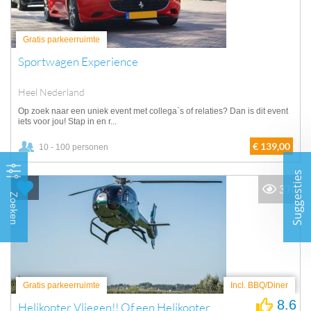
Gratis parkeerruimte
Sportwagen Experience
Heel Nederland
Op zoek naar een uniek event met collega`s of relaties? Dan is dit event
iets voor jou! Stap in en r...
€ 139,00
10 - 100 personen
Suggesties
370
Zoeken
Gratis parkeerruimte
Incl. BBQ/Diner
8.6
Helikopter Vliegen!! Of een Helikopter