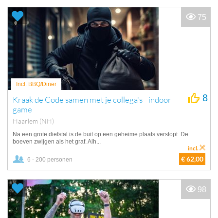
75
Incl. BBQ/Diner
8
Kraak de Code samen met je collega's - indoor
game
Haarlem (NH)
Na een grote diefstal is de buit op een geheime plaats verstopt. De
boeven zwijgen als het graf. Alh...
incl.
€ 62,00
6 - 200 personen
98