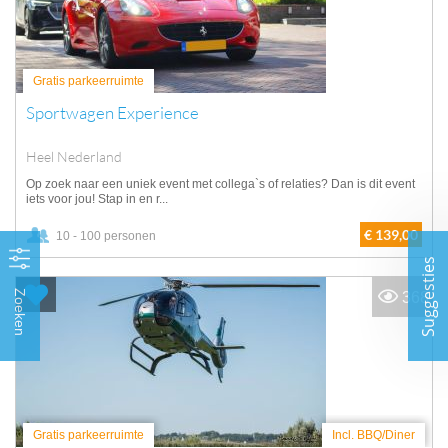
Gratis parkeerruimte
Sportwagen Experience
Heel Nederland
Op zoek naar een uniek event met collega`s of relaties? Dan is dit event
iets voor jou! Stap in en r...
€ 139,00
10 - 100 personen
Suggesties
Zoeken
368
Gratis parkeerruimte
Incl. BBQ/Diner