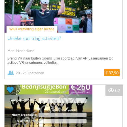
WKR vrijstelling eigen locatie
Unieke sportdag activiteit?
Heel Nederland
Breng VR naar buiten tijdens jullie sportdag! Van AR Lasergamen tot
actieve VR-ervaringen, volledig...
€ 37,50
20 - 250 personen
62