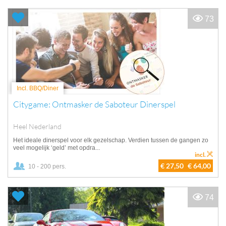
73
Incl. BBQ/Diner
Citygame: Ontmasker de Saboteur Dinerspel
Heel Nederland
Het ideale dinerspel voor elk gezelschap. Verdien tussen de gangen zo
veel mogelijk ‘geld’ met opdra...
incl.
€ 27,50
€ 64,00
10 - 200 pers.
74