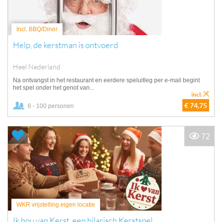
Incl. BBQ/Diner
Help, de kerstman is ontvoerd
Heel Nederland
Na ontvangst in het restaurant en eerdere speluitleg per e-mail begint
het spel onder het genot van...
incl.
€ 74,75
6 - 100 personen
72
WKR vrijstelling eigen locatie
Ik hou van Kerst, een hilarisch Kerstspel