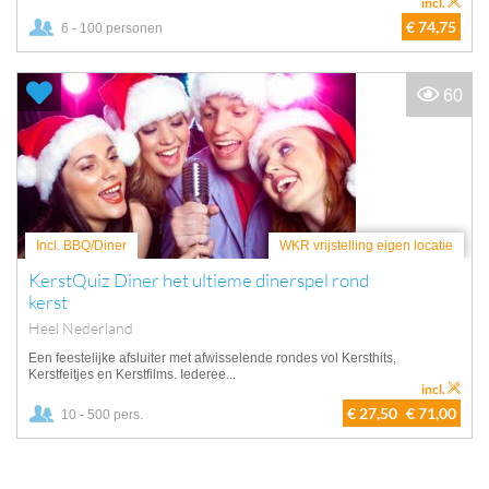
incl.
€ 74,75
6 - 100 personen
60
Incl. BBQ/Diner
WKR vrijstelling eigen locatie
KerstQuiz Diner het ultieme dinerspel rond
kerst
Heel Nederland
Een feestelijke afsluiter met afwisselende rondes vol Kersthits,
Kerstfeitjes en Kerstfilms. Iederee...
incl.
€ 27,50
€ 71,00
10 - 500 pers.