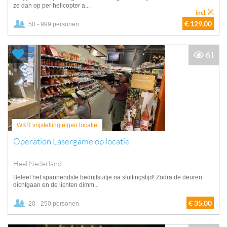
ze dan op per helicopter a...
incl.
€ 129,00
50 - 999 personen
61
WKR vrijstelling eigen locatie
Operation Lasergame op locatie
Heel Nederland
Beleef het spannendste bedrijfsuitje na sluitingstijd! Zodra de deuren
dichtgaan en de lichten dimm...
€ 35,00
20 - 250 personen