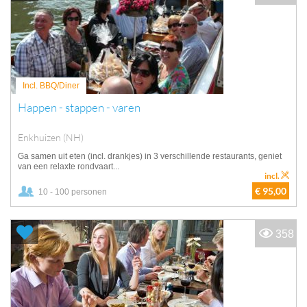
Incl. BBQ/Diner
Happen - stappen - varen
Enkhuizen (NH)
Ga samen uit eten (incl. drankjes) in 3 verschillende restaurants, geniet
van een relaxte rondvaart...
incl.
€ 95,00
10 - 100 personen
358