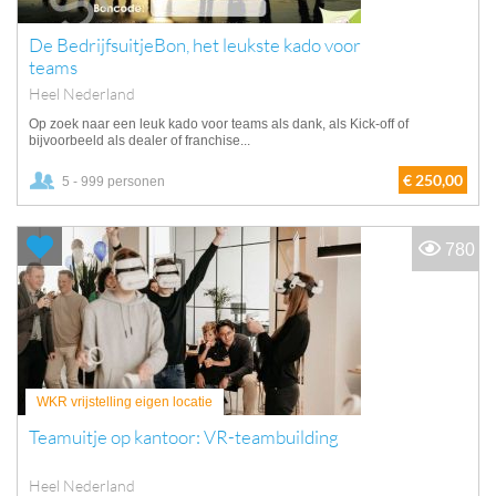
De BedrijfsuitjeBon, het leukste kado voor
teams
Heel Nederland
Op zoek naar een leuk kado voor teams als dank, als Kick-off of
bijvoorbeeld als dealer of franchise...
€ 250,00
5 - 999 personen
780
WKR vrijstelling eigen locatie
Teamuitje op kantoor: VR-teambuilding
Heel Nederland