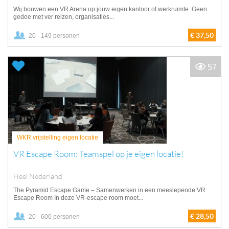
Wij bouwen een VR Arena op jouw eigen kantoor of werkruimte. Geen
gedoe met ver reizen, organisaties...
€ 37,50
20 - 149 personen
57
WKR vrijstelling eigen locatie
VR Escape Room: Teamspel op je eigen locatie!
Heel Nederland
The Pyramid Escape Game – Samenwerken in een meeslepende VR
Escape Room In deze VR-escape room moet...
€ 28,50
20 - 600 personen