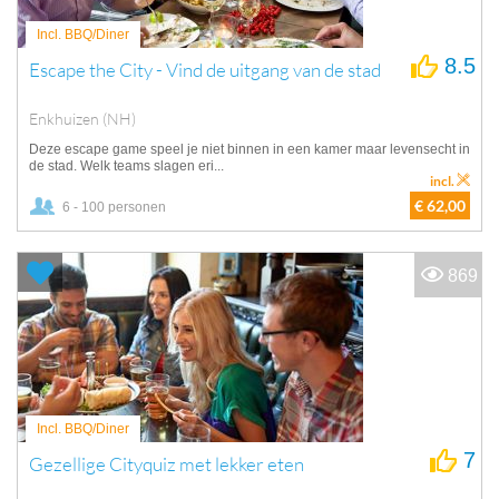
Incl. BBQ/Diner
8.5
Escape the City - Vind de uitgang van de stad
Enkhuizen (NH)
Deze escape game speel je niet binnen in een kamer maar levensecht in
de stad. Welk teams slagen eri...
incl.
€ 62,00
6 - 100 personen
869
Incl. BBQ/Diner
7
Gezellige Cityquiz met lekker eten