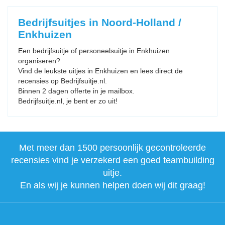
Bedrijfsuitjes in Noord-Holland /
Enkhuizen
Een bedrijfsuitje of personeelsuitje in Enkhuizen
organiseren?
Vind de leukste uitjes in Enkhuizen en lees direct de
recensies op Bedrijfsuitje.nl.
Binnen 2 dagen offerte in je mailbox.
Bedrijfsuitje.nl, je bent er zo uit!
Met meer dan 1500 persoonlijk gecontroleerde
recensies vind je verzekerd een goed teambuilding
uitje.
En als wij je kunnen helpen doen wij dit graag!