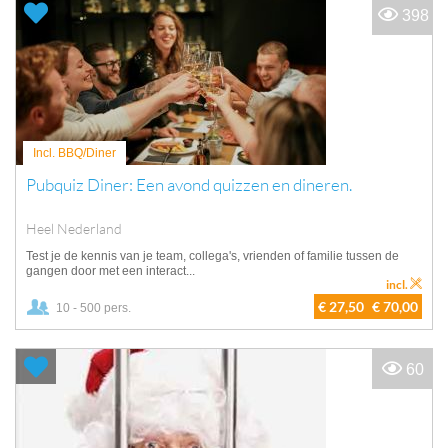
398
Incl. BBQ/Diner
Pubquiz Diner: Een avond quizzen en dineren.
Heel Nederland
Test je de kennis van je team, collega's, vrienden of familie tussen de
gangen door met een interact...
incl.
€ 27,50
€ 70,00
10 - 500 pers.
60