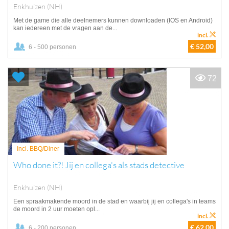
Enkhuizen (NH)
Met de game die alle deelnemers kunnen downloaden (IOS en Android)
kan iedereen met de vragen aan de...
incl.
€ 52,00
6 - 500 personen
72
Incl. BBQ/Diner
Who done it?! Jij en collega's als stads detective
Enkhuizen (NH)
Een spraakmakende moord in de stad en waarbij jij en collega's in teams
de moord in 2 uur moeten opl...
incl.
€ 62,00
6 - 200 personen