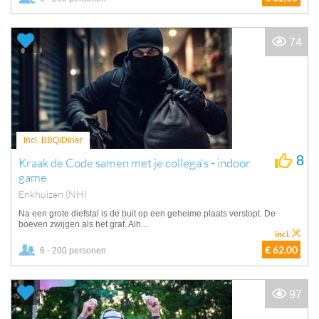
74
Incl. BBQ/Diner
8
Kraak de Code samen met je collega's - indoor
game
Enkhuizen (NH)
Na een grote diefstal is de buit op een geheime plaats verstopt. De
boeven zwijgen als het graf. Alh...
incl.
€ 62,00
6 - 200 personen
97