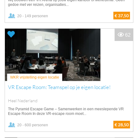
Wij bouwen een VR Arena op jouw eigen kantoor of werkruimte. Geen
gedoe met ver reizen, organisaties...
€ 37,50
20 - 149 personen
62
WKR vrijstelling eigen locatie
VR Escape Room: Teamspel op je eigen locatie!
Heel Nederland
The Pyramid Escape Game – Samenwerken in een meeslepende VR
Escape Room In deze VR-escape room moet...
€ 28,50
20 - 600 personen