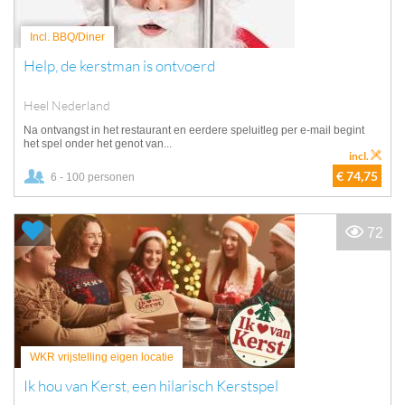
Incl. BBQ/Diner
Help, de kerstman is ontvoerd
Heel Nederland
Na ontvangst in het restaurant en eerdere speluitleg per e-mail begint
het spel onder het genot van...
incl.
€ 74,75
6 - 100 personen
72
WKR vrijstelling eigen locatie
Ik hou van Kerst, een hilarisch Kerstspel