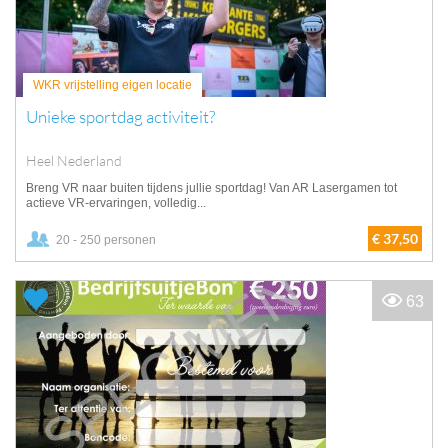
WKR vrijstelling eigen locatie
Unieke sportdag activiteit?
Heel Nederland
Breng VR naar buiten tijdens jullie sportdag! Van AR Lasergamen tot
actieve VR-ervaringen, volledig...
€ 37,50
20 - 250 personen
63