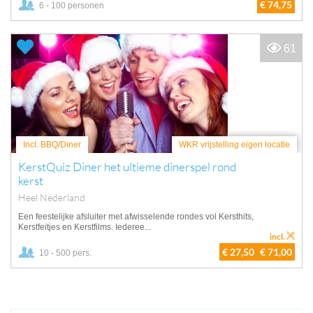
€ 74,75
6 - 100 personen
61
Incl. BBQ/Diner
WKR vrijstelling eigen locatie
KerstQuiz Diner het ultieme dinerspel rond
kerst
Heel Nederland
Een feestelijke afsluiter met afwisselende rondes vol Kersthits,
Kerstfeitjes en Kerstfilms. Iederee...
incl.
€ 27,50
€ 71,00
10 - 500 pers.