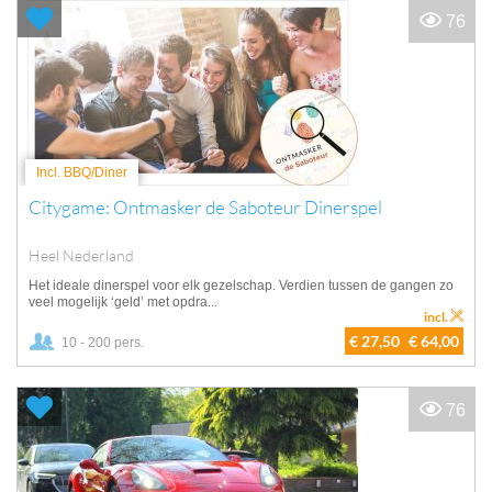
76
Incl. BBQ/Diner
Citygame: Ontmasker de Saboteur Dinerspel
Heel Nederland
Het ideale dinerspel voor elk gezelschap. Verdien tussen de gangen zo
veel mogelijk ‘geld’ met opdra...
incl.
€ 27,50
€ 64,00
10 - 200 pers.
76