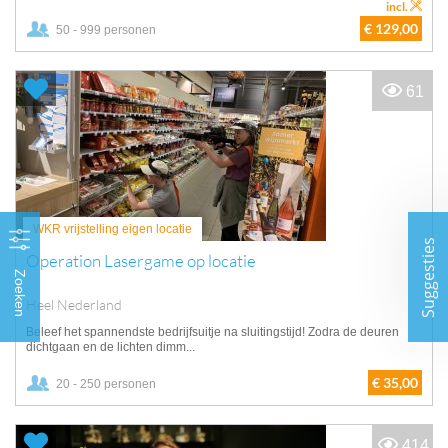
incl.
€ 129,00
50 - 999 personen
61
WKR vrijstelling eigen locatie
Suggesties
Operation Lasergame op locatie
Zoeken
Heel Nederland
Beleef het spannendste bedrijfsuitje na sluitingstijd! Zodra de deuren
dichtgaan en de lichten dimm...
€ 35,00
20 - 250 personen
414