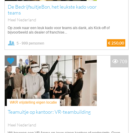
De BedrijfsuitjeBon, het leukste kado voor
teams
Heel Nederland
Op zoek naar een leuk kado voor teams als dank, als Kick-off of
bijvoorbeeld als dealer of franchise...
€ 250,00
5 - 999 personen
709
WKR vrijstelling eigen locatie
Teamuitje op kantoor: VR-teambuilding
Heel Nederland