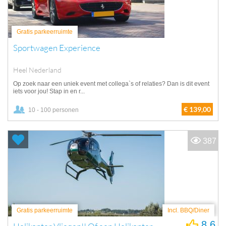
Gratis parkeerruimte
Sportwagen Experience
Heel Nederland
Op zoek naar een uniek event met collega`s of relaties? Dan is dit event
iets voor jou! Stap in en r...
€ 139,00
10 - 100 personen
387
Gratis parkeerruimte
Incl. BBQ/Diner
8.6